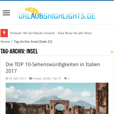
Vietnam: Wo der Drache erwacht – Eine Reise für alle Sinne
Wo lohnt sich Urlaub auf dem Wasser in Deutschland?
Home
/
Tag-Archiv: Insel
(Seite 22)
Tag-Archiv:
Insel
Die TOP 10-Sehenswürdigkeiten in Italien
2017
29. April 2013
Europa
,
Länder
,
Top 10
2