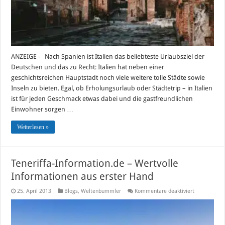
ANZEIGE - Nach Spanien ist Italien das beliebteste Urlaubsziel der
Deutschen und das zu Recht: Italien hat neben einer
geschichtsreichen Hauptstadt noch viele weitere tolle Städte sowie
Inseln zu bieten. Egal, ob Erholungsurlaub oder Städtetrip – in Italien
ist für jeden Geschmack etwas dabei und die gastfreundlichen
Einwohner sorgen …
Weiterlesen »
Teneriffa-Information.de – Wertvolle
Informationen aus erster Hand
für
25. April 2013
Blogs
,
Weltenbummler
Kommentare deaktiviert
Teneriffa-
Information
–
Wertvolle
Information