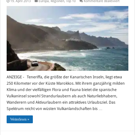
für
19. April 2013
Europa
,
Regionen
,
Top 10
Kommentare deaktiviert
Die
TOP
10-
Sehenswür
in
Teneriffa
2017
ANZEIGE - Teneriffa, die größte der Kanarischen Inseln, liegt etwa
250 Kilometer vor der Küste Marokkos. Mit ihrem ganzjährig milden
Klima und der vielfältigen Flora und Fauna bietet die spanische
Vulkaninsel sowohl Strandurlaubern als auch Naturliebhabern,
Wanderern und Aktivurlaubern ein attraktives Urlaubsziel. Das
Spektrum reicht von wüsten Vulkanlandschaften bis …
Weiterlesen »