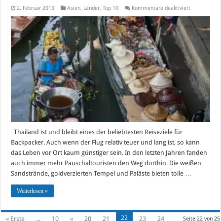
für
2. Februar 2013
Asien
,
Länder
,
Top 10
Kommentare deaktiviert
Die
TOP
10-
Sehenswürdi
in
Thailand
2017
Thailand ist und bleibt eines der beliebtesten Reiseziele für
Backpacker. Auch wenn der Flug relativ teuer und lang ist, so kann
das Leben vor Ort kaum günstiger sein. In den letzten Jahren fanden
auch immer mehr Pauschaltouristen den Weg dorthin. Die weißen
Sandstrände, goldverzierten Tempel und Paläste bieten tolle …
Weiterlesen »
22
« Erste
...
10
«
20
21
23
24
Seite 22 von 25