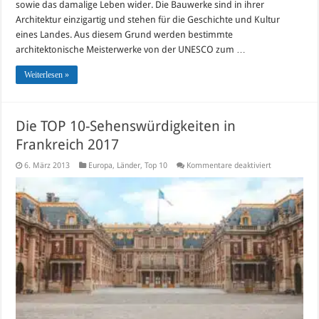
sowie das damalige Leben wider. Die Bauwerke sind in ihrer
Architektur einzigartig und stehen für die Geschichte und Kultur
eines Landes. Aus diesem Grund werden bestimmte
architektonische Meisterwerke von der UNESCO zum …
Weiterlesen »
Die TOP 10-Sehenswürdigkeiten in
Frankreich 2017
für
6. März 2013
Europa
,
Länder
,
Top 10
Kommentare deaktiviert
Die
TOP
10-
Sehenswürdig
in
Frankreich
2017