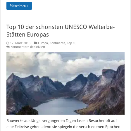
Weiterlesen »
Top 10 der schönsten UNESCO Welterbe-
Stätten Europas
12. März 2013
Europa
,
Kontinente
,
Top 10
für
Kommentare deaktiviert
Top
10
der
schönsten
UNESCO
Welterbe-
Stätten
Europas
Bauwerke aus längst vergangenen Tagen lassen Besucher oft auf
eine Zeitreise gehen, denn sie spiegeln die verschiedenen Epochen