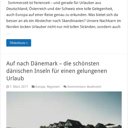
schönsten
Sommerzeit ist Ferienzeit – und gerade für Urlauber aus
Ferienregionen
Deutschland, Österreich und der Schweiz eine tolle Gelegenheit,
für
Ihren
auch Europa auf einer Reise genau zu erkunden. Was bietet sich da
Urlaub
besser an als ein Abstecher nach Skandinavien? Unsere Nachbarn im
in
Dänemark
Norden locken Urlauber nicht nur mit tollen Stränden, sondern auch
…
Weiterlesen »
Auf nach Dänemark – die schönsten
dänischen Inseln für einen gelungenen
Urlaub
für
7. März 2017
Europa
,
Regionen
Kommentare deaktiviert
Auf
nach
Dänemark
–
die
schönsten
dänischen
Inseln
für
einen
gelungenen