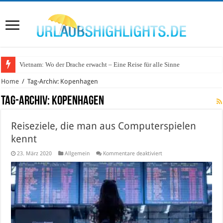
Vietnam: Wo der Drache erwacht – Eine Reise für alle Sinne
Wo lohnt sich Urlaub auf dem Wasser in Deutschland?
Home
/
Tag-Archiv: Kopenhagen
Tag-Archiv:
Kopenhagen
Reiseziele, die man aus Computerspielen
kennt
für
23. März 2020
Allgemein
Kommentare deaktiviert
Reiseziele,
die
man
aus
Computerspielen
kennt