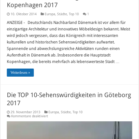
Kopenhagen 2017
10. Oktober 2014
Europa
,
Städte
,
Top 10
1
ANZEIGE - Deutschlands Nachbarland Dänemark ist vor allem für
einzigartige Architektur und innovatives Möbeldesign bekannt. Meist
wird jedoch vergessen, dass das Königreich mit interessanten
kulturellen und historischen Sehenswürdigkeiten aufwartet.
Spannende und abwechslungsreiche Aktivitäten runden einen
Aufenthalt in Dänemark ab. Insbesondere die Hauptstadt
Kopenhagen, die bereits mehrfach als lebenswerteste Stadt …
Weiterlesen »
Die TOP 10-Sehenswürdigkeiten in Göteborg
2017
29. November 2013
Europa
,
Städte
,
Top 10
für
Kommentare deaktiviert
Die
TOP
10-
Sehenswürdigkeiten
in