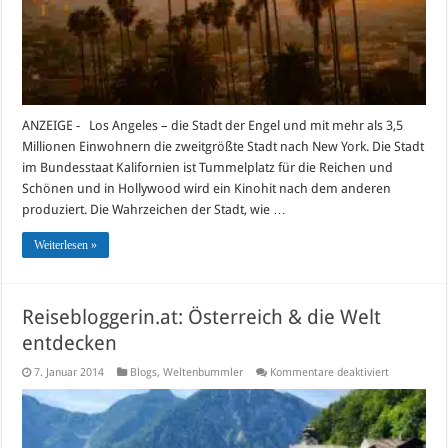
ANZEIGE - Los Angeles – die Stadt der Engel und mit mehr als 3,5
Millionen Einwohnern die zweitgrößte Stadt nach New York. Die Stadt
im Bundesstaat Kalifornien ist Tummelplatz für die Reichen und
Schönen und in Hollywood wird ein Kinohit nach dem anderen
produziert. Die Wahrzeichen der Stadt, wie …
Weiterlesen »
Reisebloggerin.at: Österreich & die Welt
entdecken
für
7. Januar 2014
Blogs
,
Weltenbummler
Kommentare deaktiviert
Reiseblogger
Österreich
&
die
Welt