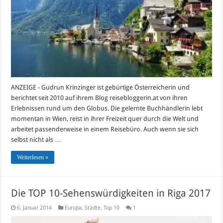
entdecken
ANZEIGE - Gudrun Krinzinger ist gebürtige Österreicherin und
berichtet seit 2010 auf ihrem Blog reisebloggerin.at von ihren
Erlebnissen rund um den Globus. Die gelernte Buchhändlerin lebt
momentan in Wien, reist in ihrer Freizeit quer durch die Welt und
arbeitet passenderweise in einem Reisebüro. Auch wenn sie sich
selbst nicht als …
Weiterlesen »
Die TOP 10-Sehenswürdigkeiten in Riga 2017
6. Januar 2014
Europa
,
Städte
,
Top 10
1