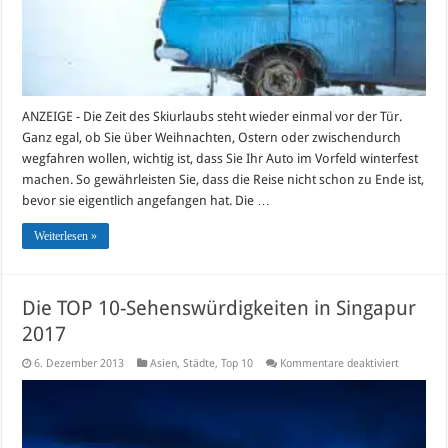
ANZEIGE - Die Zeit des Skiurlaubs steht wieder einmal vor der Tür.
Ganz egal, ob Sie über Weihnachten, Ostern oder zwischendurch
wegfahren wollen, wichtig ist, dass Sie Ihr Auto im Vorfeld winterfest
machen. So gewährleisten Sie, dass die Reise nicht schon zu Ende ist,
bevor sie eigentlich angefangen hat. Die …
Weiterlesen »
Die TOP 10-Sehenswürdigkeiten in Singapur
2017
für
6. Dezember 2013
Asien
,
Städte
,
Top 10
Kommentare deaktiviert
Die
TOP
10-
Sehenswür
in
Singapur