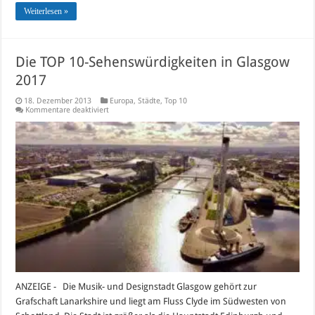
Weiterlesen »
Die TOP 10-Sehenswürdigkeiten in Glasgow
2017
18. Dezember 2013
Europa
,
Städte
,
Top 10
für
Kommentare deaktiviert
Die
TOP
10-
Sehenswürdigkeiten
in
Glasgow
2017
ANZEIGE - Die Musik- und Designstadt Glasgow gehört zur
Grafschaft Lanarkshire und liegt am Fluss Clyde im Südwesten von