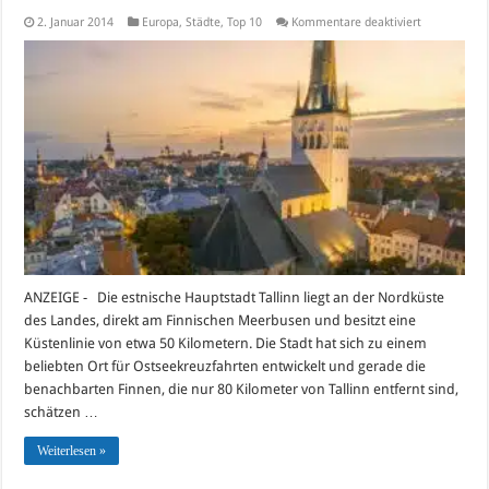
für
2. Januar 2014
Europa
,
Städte
,
Top 10
Kommentare deaktiviert
Die
TOP
10-
Sehenswürdi
in
Tallinn
2017
ANZEIGE - Die estnische Hauptstadt Tallinn liegt an der Nordküste
des Landes, direkt am Finnischen Meerbusen und besitzt eine
Küstenlinie von etwa 50 Kilometern. Die Stadt hat sich zu einem
beliebten Ort für Ostseekreuzfahrten entwickelt und gerade die
benachbarten Finnen, die nur 80 Kilometer von Tallinn entfernt sind,
schätzen …
Weiterlesen »