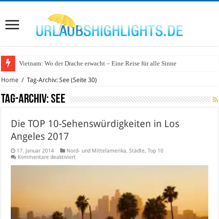
Vietnam: Wo der Drache erwacht – Eine Reise für alle Sinne
Wo lohnt sich Urlaub auf dem Wasser in Deutschland?
Home
/
Tag-Archiv: See
(Seite 30)
Tag-Archiv:
See
Die TOP 10-Sehenswürdigkeiten in Los
Angeles 2017
17. Januar 2014
Nord- und Mittelamerika
,
Städte
,
Top 10
für
Kommentare deaktiviert
Die
TOP
10-
Sehenswürdigkeiten
in
Los
Angeles
2017