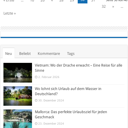
« Erste
...
10
20
«
28
29
31
Seite 30 von 40
32
»
...
Letzte »
Neu
Beliebt
Kommentare
Tags
Vietnam: Wo der Drache erwacht – Eine Reise für alle
Sinne
2. Februar 2026
Wo lohnt sich Urlaub auf dem Wasser in
Deutschland?
30. Dezember 2024
Mallorca: Das perfekte Urlaubsziel für jeden
Geschmack
23. Dezember 2024