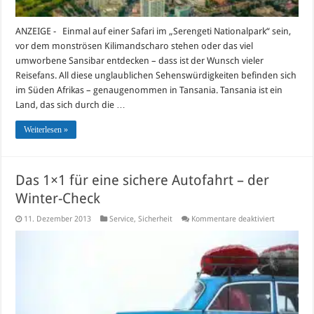
ANZEIGE - Einmal auf einer Safari im „Serengeti Nationalpark“ sein,
vor dem monströsen Kilimandscharo stehen oder das viel
umworbene Sansibar entdecken – dass ist der Wunsch vieler
Reisefans. All diese unglaublichen Sehenswürdigkeiten befinden sich
im Süden Afrikas – genaugenommen in Tansania. Tansania ist ein
Land, das sich durch die …
Weiterlesen »
Das 1×1 für eine sichere Autofahrt – der
Winter-Check
für
11. Dezember 2013
Service
,
Sicherheit
Kommentare deaktiviert
Das
1×1
für
eine
sichere
Autofahrt
–
der
Winter-
Check