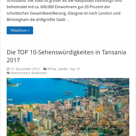
Schottland. Die Stadt ist größer als die Hauptstadt Edinburgh und
beheimatet mit ca. 600.000 Einwohnern gut 20 Prozent der
schottischen Gesamtbevölkerung. Glasgow ist nach London und
Birmingham die drittgrößte Stadt …
Weiterlesen »
Die TOP 10-Sehenswürdigkeiten in Tansania
2017
13. Dezember 2013
Afrika
,
Länder
,
Top 10
für
Kommentare deaktiviert
Die
TOP
10-
Sehenswürdigkeiten
in
Tansania
2017