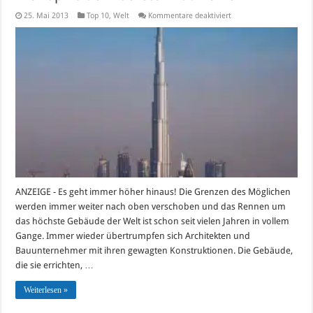
für
25. Mai 2013
Top 10
,
Welt
Kommentare deaktiviert
Die
Top
10
der
höchsten
Bauwerke
ANZEIGE - Es geht immer höher hinaus! Die Grenzen des Möglichen
werden immer weiter nach oben verschoben und das Rennen um
das höchste Gebäude der Welt ist schon seit vielen Jahren in vollem
Gange. Immer wieder übertrumpfen sich Architekten und
Bauunternehmer mit ihren gewagten Konstruktionen. Die Gebäude,
die sie errichten, …
Weiterlesen »