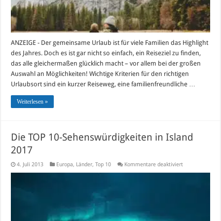
ANZEIGE - Der gemeinsame Urlaub ist für viele Familien das Highlight
des Jahres. Doch es ist gar nicht so einfach, ein Reiseziel zu finden,
das alle gleichermaßen glücklich macht – vor allem bei der großen
Auswahl an Möglichkeiten! Wichtige Kriterien für den richtigen
Urlaubsort sind ein kurzer Reiseweg, eine familienfreundliche …
Weiterlesen »
Die TOP 10-Sehenswürdigkeiten in Island
2017
für
4. Juli 2013
Europa
,
Länder
,
Top 10
Kommentare deaktiviert
Die
TOP
10-
Sehenswürdigke
in
Island
2017