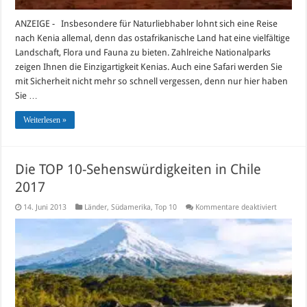
ANZEIGE - Insbesondere für Naturliebhaber lohnt sich eine Reise
nach Kenia allemal, denn das ostafrikanische Land hat eine vielfältige
Landschaft, Flora und Fauna zu bieten. Zahlreiche Nationalparks
zeigen Ihnen die Einzigartigkeit Kenias. Auch eine Safari werden Sie
mit Sicherheit nicht mehr so schnell vergessen, denn nur hier haben
Sie …
Weiterlesen »
Die TOP 10-Sehenswürdigkeiten in Chile
2017
für
14. Juni 2013
Länder
,
Südamerika
,
Top 10
Kommentare deaktiviert
Die
TOP
10-
Sehenswü
in
Chile
2017