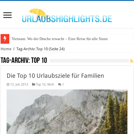
Vietnam: Wo der Drache erwacht – Eine Reise für alle Sinne
Wo lohnt sich Urlaub auf dem Wasser in Deutschland?
Home
/
Tag-Archiv: Top 10
(Seite 24)
Tag-Archiv:
Top 10
Die Top 10 Urlaubsziele für Familien
13. Juli 2013
Top 10
,
Welt
1