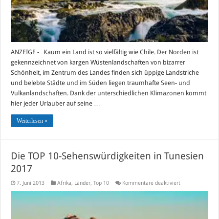
ANZEIGE - Kaum ein Land ist so vielfältig wie Chile. Der Norden ist
gekennzeichnet von kargen Wüstenlandschaften von bizarrer
Schönheit, im Zentrum des Landes finden sich üppige Landstriche
und belebte Städte und im Süden liegen traumhafte Seen- und
Vulkanlandschaften. Dank der unterschiedlichen Klimazonen kommt
hier jeder Urlauber auf seine …
Weiterlesen »
Die TOP 10-Sehenswürdigkeiten in Tunesien
2017
für
7. Juni 2013
Afrika
,
Länder
,
Top 10
Kommentare deaktiviert
Die
TOP
10-
Sehenswürdigke
in