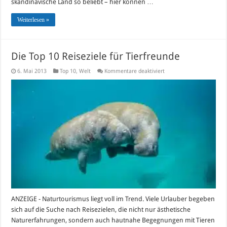
skandinavische Land so beliebt – hier können …
Weiterlesen »
Die Top 10 Reiseziele für Tierfreunde
für
6. Mai 2013
Top 10
,
Welt
Kommentare deaktiviert
Die
Top
10
Reiseziele
für
Tierfreunde
ANZEIGE - Naturtourismus liegt voll im Trend. Viele Urlauber begeben
sich auf die Suche nach Reisezielen, die nicht nur ästhetische
Naturerfahrungen, sondern auch hautnahe Begegnungen mit Tieren