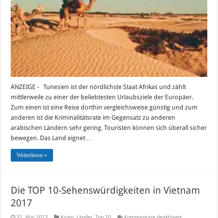
Tunesien
2017
ANZEIGE - Tunesien ist der nördlichste Staat Afrikas und zählt
mittlerweile zu einer der beliebtesten Urlaubsziele der Europäer.
Zum einen ist eine Reise dorthin vergleichsweise günstig und zum
anderen ist die Kriminalitätsrate im Gegensatz zu anderen
arabischen Ländern sehr gering. Touristen können sich überall sicher
bewegen. Das Land eignet …
Weiterlesen »
Die TOP 10-Sehenswürdigkeiten in Vietnam
2017
für
31. Mai 2013
Asien
,
Länder
,
Top 10
Kommentare deaktiviert