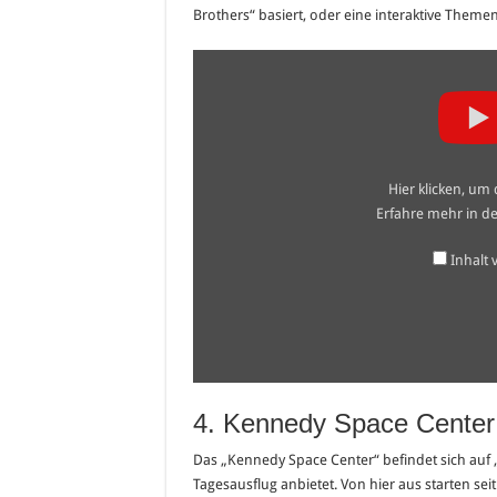
Brothers“ basiert, oder eine interaktive Theme
„10
Best
Rides
at
Universal
Studios
Orlando
Florida“
Hier klicken, um
von
YouTube
Erfahre mehr in d
anzeigen
Inhalt
4. Kennedy Space Center
Das „Kennedy Space Center“ befindet sich auf „
Tagesausflug anbietet. Von hier aus starten se