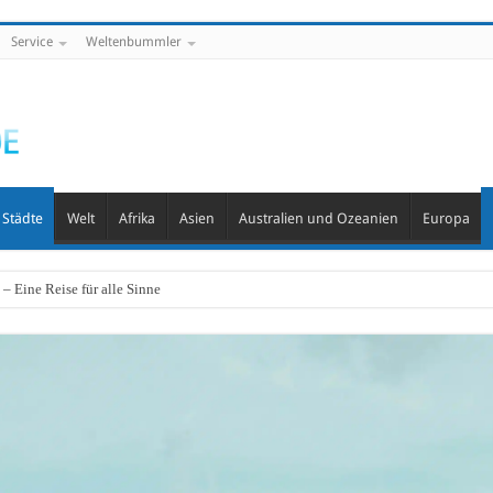
Service
Weltenbummler
Städte
Welt
Afrika
Asien
Australien und Ozeanien
Europa
– Eine Reise für alle Sinne