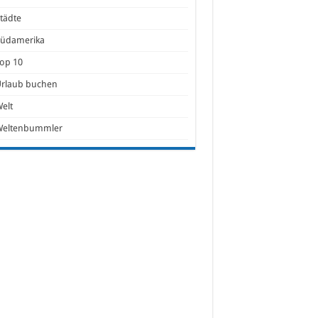
tädte
Südamerika
op 10
Urlaub buchen
elt
Weltenbummler