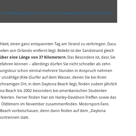
t to Kennedy Space Center and Astronaut Training Experience“ direkt öffnen
chkeit, einen ganz entspannten Tag am Strand zu verbringen. Dazu
ilen von Orlando entfernt liegt. Beliebt ist der Sandstrand gleich
f über eine Länge von 37 Kilometern
. Das Besondere ist, dass Sie
ahren können – allerdings dürfen Sie nicht schneller als zehn
ckungstour schon einmal mehrere Stunden in Anspruch nehmen
 unzählige (Kite-)Surfer auf dem Wasser, denen Sie bei ihren
chnamigen Ort, in dem Daytona Beach liegt, finden zudem jährlich
tona Beach bis 2002 besonders bei amerikanischen Studenten
 feierten. Ferner finden hier ein Harley-Davidson-Treffen sowie das
 von Oldtimern im November zusammenfinden. Motorsport-Fans
 Beach vorbeischauen, denn dann finden auf dem „Daytona
ortrennen statt.