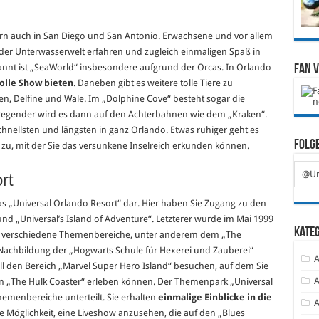
ern auch in San Diego und San Antonio. Erwachsene und vor allem
er Unterwasserwelt erfahren und zugleich einmaligen Spaß in
nt ist „SeaWorld“ insbesondere aufgrund der Orcas. In Orlando
Fan 
tolle Show bieten
. Daneben gibt es weitere tolle Tiere zu
n, Delfine und Wale. Im „Dolphine Cove“ besteht sogar die
aufregender wird es dann auf den Achterbahnen wie dem „Kraken“.
nellsten und längsten in ganz Orlando. Etwas ruhiger geht es
Folge
 zu, mit der Sie das versunkene Inselreich erkunden können.
@Ur
rt
 das „Universal Orlando Resort“ dar. Hier haben Sie Zugang zu den
nd „Universal’s Island of Adventure“. Letzterer wurde im Mai 1999
Kate
ben verschiedene Themenbereiche, unter anderem dem „The
e Nachbildung der „Hogwarts Schule für Hexerei und Zauberei“
A
all den Bereich „Marvel Super Hero Island“ besuchen, auf dem Sie
A
hn „The Hulk Coaster“ erleben können. Der Themenpark „Universal
Themenbereiche unterteilt. Sie erhalten
einmalige Einblicke in die
A
ie Möglichkeit, eine Liveshow anzusehen, die auf den „Blues