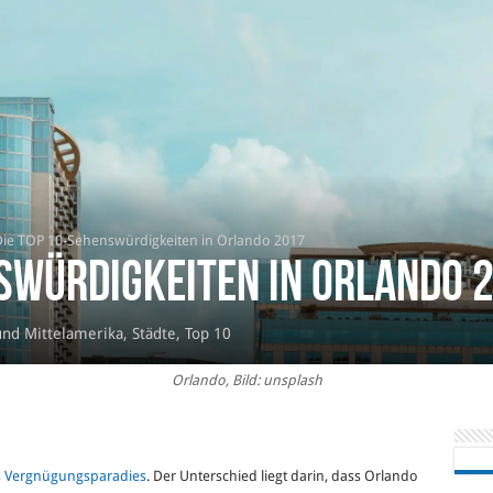
ie TOP 10-Sehenswürdigkeiten in Orlando 2017
nswürdigkeiten in Orlando 
und Mittelamerika
,
Städte
,
Top 10
Orlando, Bild: unsplash
es Vergnügungsparadies
. Der Unterschied liegt darin, dass Orlando