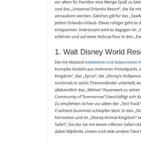
vor allem für Familien eine Menge Spaß zu biete
und das „Universal Orlando Resort“, die Sie m
verzaubern werden. Gleiches gilt für das „SeaW
jedem Orlando-Urlaub. Etwas ruhiger geht es d
entspannen. Interessant wird es dagegen im „
erfahren und auf einer Airboat-Tour in den „Ev
1. Walt Disney World Res
Die mit Abstand
beliebteste und bekannteste At
Komplex besteht aus mehreren Freizeitparks, 
Kingdom“, das „Epcot“, die „Disney’s Hollywoo
nochmals in sechs Themenländer unterteilt, wo
allabendlich das „Wishes“-Feuerwerk zu sehen 
Community of Tommorow“) beschäftigt sich da
Zu empfehlen ist hier vor allem der „Test Track
Crashtest-Dummies schlüpfen lässt. In den „Dis
Fernsehen und im „Disney Animal Kingdom“ erwa
Safari“, bei der Sie mit einem offenen Safari-
dabei Nilpferde, Löwen und viele andere Tier