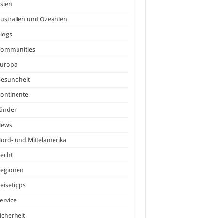
sien
ustralien und Ozeanien
logs
Communities
Europa
Gesundheit
ontinente
Länder
News
ord- und Mittelamerika
echt
Regionen
eisetipps
ervice
icherheit