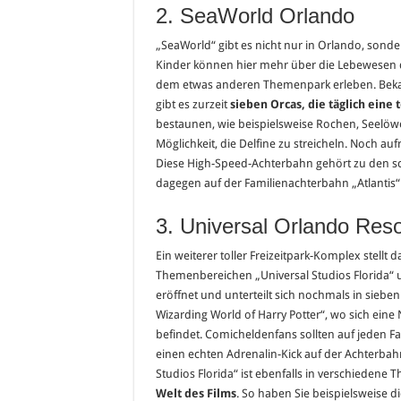
2. SeaWorld Orlando
„SeaWorld“ gibt es nicht nur in Orlando, sond
Kinder können hier mehr über die Lebewesen d
dem etwas anderen Themenpark erleben. Bekan
gibt es zurzeit
sieben Orcas, die täglich eine 
bestaunen, wie beispielsweise Rochen, Seelöwe
Möglichkeit, die Delfine zu streicheln. Noch 
Diese High-Speed-Achterbahn gehört zu den sch
dagegen auf der Familienachterbahn „Atlantis“
3. Universal Orlando Reso
Ein weiterer toller Freizeitpark-Komplex stellt
Themenbereichen „Universal Studios Florida“ u
eröffnet und unterteilt sich nochmals in sie
Wizarding World of Harry Potter“, wo sich ein
befindet. Comicheldenfans sollten auf jeden F
einen echten Adrenalin-Kick auf der Achterba
Studios Florida“ ist ebenfalls in verschiedene 
Welt des Films
. So haben Sie beispielsweise d