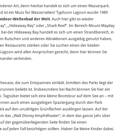
onderen Art, denn hierbei handelt es sich um einen Wasserpark.
nd ist ein Muss für Wasserratten! Typhoon Lagoon wurde 1989
utdoor-Wellenbad der Welt
. Auch hier gibt es wieder
“, „Hideaway Bay“ oder „Shark Reef“. Im Bereich Mount Mayday
 bei der Hideaway Bay handelt es sich um einen Strandbereich, in
en Rutschen und anderen Attraktionen ausgiebig genutzt haben,
gen Restaurants stärken oder Sie suchen einen der beiden
 Lagoon wird allen Ansprüchen gerecht, denn hier können Sie
inander verbinden.
eoase, die zum Entspannen einlädt. Inmitten des Parks liegt der
brunnen beliebt ist. Insbesondere bei Nacht können Sie hier ein
. Tagsüber bietet sich eine kleine Bootstour auf dem See an – mit
e können auch einen ausgiebigen Spaziergang durch den Park
k auf den unzähligen Grünflächen ausklingen lassen. Auf der
rhin das „Walt Disney Amphitheater“, in dem das ganze Jahr über
Auf der gegenüberliegenden Seite finden Sie einen
ie auf jeden Fall besichtigen sollten. Haben Sie kleine Kinder dabei,