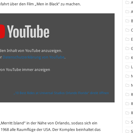
A
nfahrt über den Film „Men in Black“ zu machen.
A
B
 den Inhalt von YouTube anzuzeigen.
er
Datenschutzerklärung von YouTube
.
K
 von YouTube immer anzeigen
N
„10 Best Rides at Universal Studios Orlando Florida“ direkt öffnen
R
R
S
Merritt Island“ in der Nähe von Orlando, sodass sich ein
it 1968 alle Raumflüge der USA. Der Komplex beinhaltet das
S