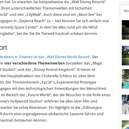
n hat. So erwarten Sie beispielsweise die „Walt Disney Resorts“
it Ihren unterschiedlichen Themenwelten mit Sicherheit
Ne
orld“ und den „CityWalk“. Auch diese sind ein „Must-See“ bei
agegen in „Daytona Beach“ zu – hier können Sie sich einfach mal
Kennedy Space Center“, in dem Sie alles rund um die NASA
erglades“, bei der Sie die Tierwelt hautnah erleben können.
ort
traktion in Orlando ist das „Walt Disney World Resort“
. Der
die
vier verschiedene Themenwelten
darstellen: das „Magic
d Studios“ und das „Disney Animal Kingdom“. Ersteres ist
bei Hauptattraktion das Cinderella Schloss ist, über dem
ist. Der Themenbereich „Epcot“ („Experimental Prototype
gegen mit den technologischen Entwicklungen der Menschheit.
“ im Bereich der „Future World“, der die Besucher in die Rolle eines
ney’s Hollywood Studios“ erfahren Sie alles über Film und
rten Sie echte Abenteuer. Ein Highlight ist die „Kilimanjaro
LKW durch eine originalgetreue afrikanische Savanne fahren und
e hautnah bestaunen können.