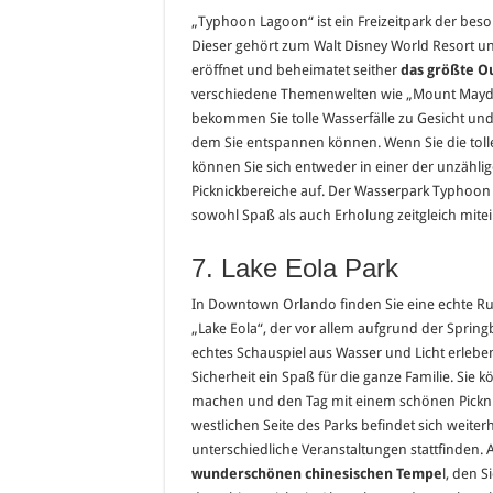
„Typhoon Lagoon“ ist ein Freizeitpark der bes
Dieser gehört zum Walt Disney World Resort u
eröffnet und beheimatet seither
das größte O
verschiedene Themenwelten wie „Mount Mayday
bekommen Sie tolle Wasserfälle zu Gesicht und
dem Sie entspannen können. Wenn Sie die toll
können Sie sich entweder in einer der unzähli
Picknickbereiche auf. Der Wasserpark Typhoon
sowohl Spaß als auch Erholung zeitgleich mite
7. Lake Eola Park
In Downtown Orlando finden Sie eine echte Ruh
„Lake Eola“, der vor allem aufgrund der Spring
echtes Schauspiel aus Wasser und Licht erleben
Sicherheit ein Spaß für die ganze Familie. Si
machen und den Tag mit einem schönen Picknic
westlichen Seite des Parks befindet sich weite
unterschiedliche Veranstaltungen stattfinden. 
wunderschönen chinesischen Tempe
l, den S