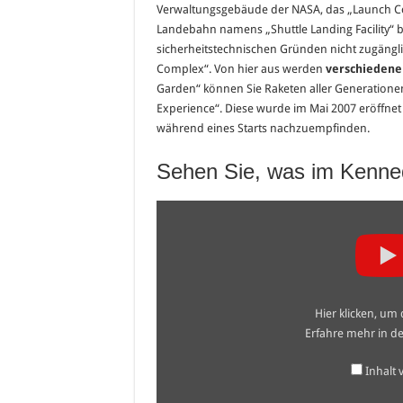
Verwaltungsgebäude der NASA, das „Launch Co
Landebahn namens „Shuttle Landing Facility“ b
sicherheitstechnischen Gründen nicht zugängli
Complex“. Von hier aus werden
verschiedene
Garden“ können Sie Raketen aller Generationen 
Experience“. Diese wurde im Mai 2007 eröffnet
während eines Starts nachzuempfinden.
Sehen Sie, was im Kenned
„A
Visit
to
Kennedy
Space
Center
and
Astronaut
Hier klicken, um
Training
Experience“
Erfahre mehr in d
von
YouTube
anzeigen
Inhalt