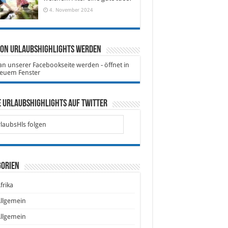
4. November 2024
von Urlaubshighlights werden
 Urlaubshighlights auf Twitter
laubsHls folgen
gorien
frika
llgemein
llgemein