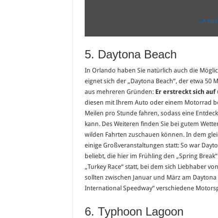
„A Visi
5. Daytona Beach
In Orlando haben Sie natürlich auch die Mögli
eignet sich der „Daytona Beach“, der etwa 50 Me
aus mehreren Gründen:
Er erstreckt sich au
diesen mit Ihrem Auto oder einem Motorrad bef
Meilen pro Stunde fahren, sodass eine Entde
kann. Des Weiteren finden Sie bei gutem Wetter
wilden Fahrten zuschauen können. In dem glei
einige Großveranstaltungen statt: So war Day
beliebt, die hier im Frühling den „Spring Break“
„Turkey Race“ statt, bei dem sich Liebhaber
sollten zwischen Januar und März am Daytona
International Speedway“ verschiedene Motorsp
6. Typhoon Lagoon