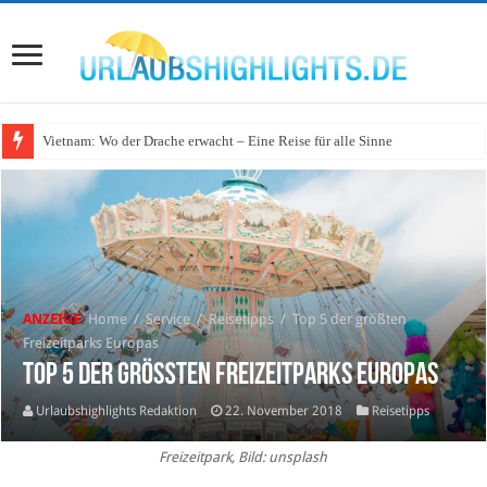
Vietnam: Wo der Drache erwacht – Eine Reise für alle Sinne
ANZEIGE:
Home
/
Service
/
Reisetipps
/
Top 5 der größten
Freizeitparks Europas
Top 5 der größten Freizeitparks Europas
Urlaubshighlights Redaktion
22. November 2018
Reisetipps
Freizeitpark, Bild: unsplash