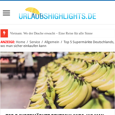
Vietnam: Wo der Drache erwacht – Eine Reise für alle Sinne
ANZEIGE:
Home
/
Service
/
Allgemein
/
Top 5 Supermärkte Deutschlands,
wo man sicher einkaufen kann