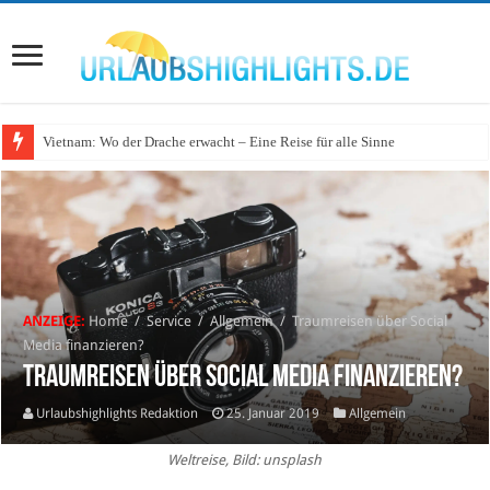
Vietnam: Wo der Drache erwacht – Eine Reise für alle Sinne
Wo lohnt sich Urlaub auf dem Wasser in Deutschland?
ANZEIGE:
Home
/
Service
/
Allgemein
/
Traumreisen über Social
Media finanzieren?
Traumreisen über Social Media finanzieren?
Urlaubshighlights Redaktion
25. Januar 2019
Allgemein
Weltreise, Bild: unsplash