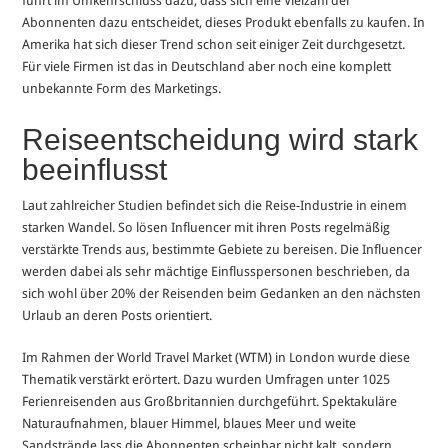
führt im Umkehrschluss dazu, dass sich eine Vielzahl der
Abonnenten dazu entscheidet, dieses Produkt ebenfalls zu kaufen. In
Amerika hat sich dieser Trend schon seit einiger Zeit durchgesetzt.
Für viele Firmen ist das in Deutschland aber noch eine komplett
unbekannte Form des Marketings.
Reiseentscheidung wird stark
beeinflusst
Laut zahlreicher Studien befindet sich die Reise-Industrie in einem
starken Wandel. So lösen Influencer mit ihren Posts regelmäßig
verstärkte Trends aus, bestimmte Gebiete zu bereisen. Die Influencer
werden dabei als sehr mächtige Einflusspersonen beschrieben, da
sich wohl über 20% der Reisenden beim Gedanken an den nächsten
Urlaub an deren Posts orientiert.
Im Rahmen der World Travel Market (WTM) in London wurde diese
Thematik verstärkt erörtert. Dazu wurden Umfragen unter 1025
Ferienreisenden aus Großbritannien durchgeführt. Spektakuläre
Naturaufnahmen, blauer Himmel, blaues Meer und weite
Sandstrände lass die Abonnenten scheinbar nicht kalt, sondern