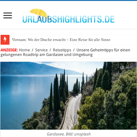
Vietnam: Wo der Drache erwacht – Eine Reise für alle Sinne
Wo lohnt sich Urlaub auf dem Wasser in Deutschland?
ANZEIGE:
Home
/
Service
/
Reisetipps
/
Unsere Geheimtipps für einen
gelungenen Roadtrip am Gardasee und Umgebung
Gardasee, Bild: unsplash