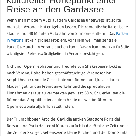
kultureller Höhepunkt einer
Reise an den Gardasee
Wenn man mit dem Auto auf dem Gardasee unterwegs ist, sollte
man sich Verona nicht entgehen lassen. Die romantische italienische
Stadt ist nur 40 Minuten Autofahrt von Sirmione entfernt. Das
Parken
in Verona
ist kein großes Problem, vor allem weil man zentrale
Parkplätze auch im Voraus buchen kann. Davon kann man zu Fuß die
wichtigsten Sehenswürdigkeiten in Verona besichtigen.
Nicht nur Opernliebhaber und Freunde von Shakespeare lockt es
nach Verona. Dabei haben geschäftstüchtige Veroneser ihr
Amphitheater und die Geschichte von Romeo und Julia in ihren
Mauern gut für den Fremdenverkehr und die sprudelnden
Einnahmen daraus zu vermarkten gewusst. 50 n. Chr. erbauten die
Römer das Amphitheater, in dem heute die weltberühmten
Opernfestspiele alljährlich stattfinden.
Der Triumphbogen Arco del Gavi, die antiken Stadttore Porta dei
Borsari und Porta dei Leoni führen zurück in die römische Zeit und in
die Zeit der Skaliger. Sehenswerte kleine Kirchen und der Dom Santa