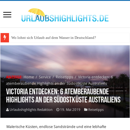
Wo lohnt sich Urlaub auf dem Wasser in Deutschland?
ANZEIGE:
Home
/
Service
/
Reisetipps
/
Victoria entdecken: 6
atemberaubende Highlights an der Südostküste Australiens
Victoria entdecken: 6 atemberaubende
Highlights an der Südostküste Australiens
Urlaubshighlights Redaktion
19. Mai 2019
Reisetipps
Malerische Küsten, endlose Sandstrände und eine lebhafte