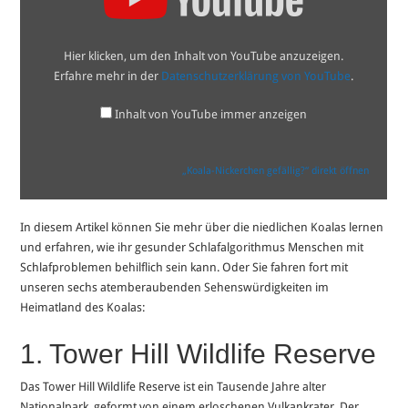
von
YouTube
anzeigen
Hier klicken, um den Inhalt von YouTube anzuzeigen.
Erfahre mehr in der
Datenschutzerklärung von YouTube
.
Inhalt von YouTube immer anzeigen
„Koala-Nickerchen gefällig?“ direkt öffnen
In diesem Artikel können Sie mehr über die niedlichen Koalas lernen
und erfahren, wie ihr gesunder Schlafalgorithmus Menschen mit
Schlafproblemen behilflich sein kann. Oder Sie fahren fort mit
unseren sechs atemberaubenden Sehenswürdigkeiten im
Heimatland des Koalas:
1. Tower Hill Wildlife Reserve
Das Tower Hill Wildlife Reserve ist ein Tausende Jahre alter
Nationalpark, geformt von einem erloschenen Vulkankrater. Der