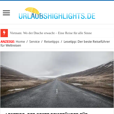
Vietnam: Wo der Drache erwacht – Eine Reise für alle Sinne
ANZEIGE:
Home
/
Service
/
Reisetipps
/
Lesetipp: Der beste Reiseführer
für Weltreisen