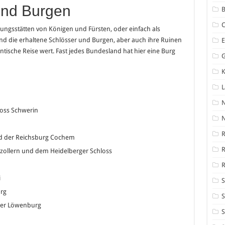
und Burgen
B
ungsstätten von Königen und Fürsten, oder einfach als
nd die erhaltene Schlösser und Burgen, aber auch ihre Ruinen
tische Reise wert. Fast jedes Bundesland hat hier eine Burg
K
n
oss Schwerin
N
R
und der Reichsburg Cochem
ollern und dem Heidelberger Schloss
R
i
S
rg
S
der Löwenburg
S