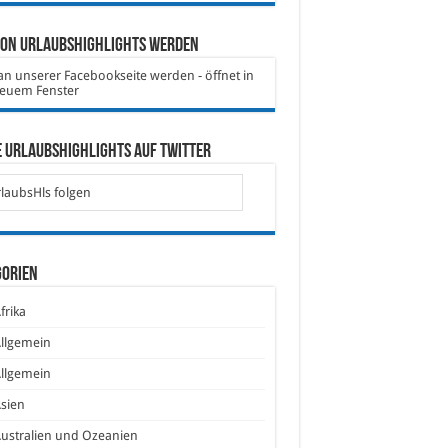
von Urlaubshighlights werden
 Urlaubshighlights auf Twitter
laubsHls folgen
gorien
frika
llgemein
llgemein
sien
ustralien und Ozeanien