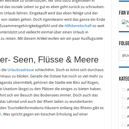
len Betriebe zu unterstützen. Wir sind dazu angehalten in
d das soziale Leben so gut es eben geht zurück zu schrauben.
Fan 
den Urlaub fahren. Eingekauft wird das eben Nötige und der
ich von statten gehen. Doch irgendwann wird das ganze ein Ende
 Zusammengehörigkeitsgefühl und die
Hilfsbereitschaft
so weit
terstützt und vielleicht einmal über einen Urlaub in
u reisen. Mit diesem Artikel wollen wir ein paar Ausflugsziele
Folge
@Ur
r- Seen, Flüsse & Meere
s die
Urlaubsadresse
schlechthin. Doch es lohnt sich durchaus
hinaus zu blicken. Gerade die Ostsee hat noch so viel mehr zu
Kate
anda übermittelt, gehören die Städte wie Binz auf Rügen,
ei Usedom längst zu den Plätzen die einiges zu bieten haben.
A
ohnt sich ein Besuch des Bodensees immer. Doch auch das
A
l, das Lahntal und auch der Rhein laden zu wunderbaren
A
 den Touristikinformations-Häusern entlang des Rheins gibt es
n
. Was spricht gegen ein bisschen Erholung auf einer
A
A