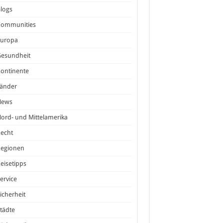
logs
Communities
Europa
Gesundheit
ontinente
Länder
News
ord- und Mittelamerika
echt
Regionen
eisetipps
ervice
icherheit
tädte