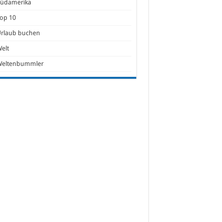
Südamerika
op 10
Urlaub buchen
elt
Weltenbummler