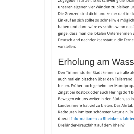
Zugegeben zur Zeit ist es schwierig die loka
unseren eigenen vier Wänden zu bleiben un
Die Grenzen sind dicht und keiner darf in 
Einkauf an sich sollte so schnell wie mögl
haben und dann wäre es schön, wenn das
ginge, dass man die lokalen Unternehmen un
Deutschland nachdenkt anstatt in die Ferne z
vorstellen:
Erholung am Wasse
Den Timmendorfer Stadt kennen wir alle al
auch mal ein bisschen über den Tellerrand 
bieten. Früher noch geheim per Mundpropag
Zingst bei Rostock oder auch Heringsdorf b
Bewegen wir uns weiter in den Süden, so l
Landesinnere hat viel zu bieten. Das Ahrta
Radtouren inmitten schönster Natur ein. In
überall
Informationen zu Rheinkreuzfahrte
Dreiländer-Kreuzfahrt auf dem Rhein?