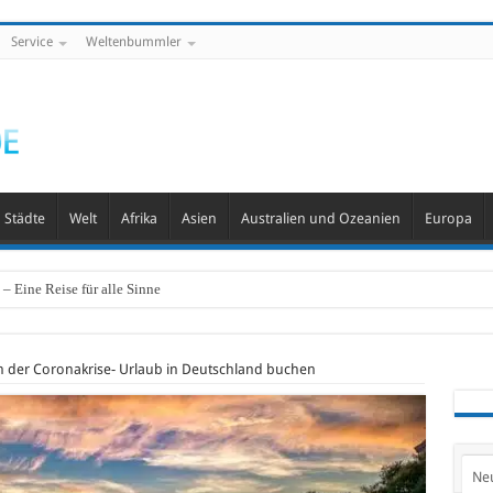
Service
Weltenbummler
Städte
Welt
Afrika
Asien
Australien und Ozeanien
Europa
– Eine Reise für alle Sinne
 der Coronakrise- Urlaub in Deutschland buchen
Ne