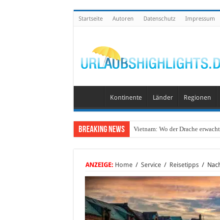
Startseite
Autoren
Datenschutz
Impressum
Kontinente
Länder
Regionen
Breaking News
Vietnam: Wo der Drache erwacht 
ANZEIGE:
Home
/
Service
/
Reisetipps
/
Nach