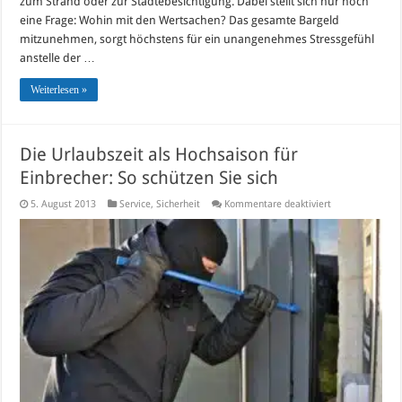
zum Strand oder zur Städtebesichtigung. Dabei stellt sich nur noch
eine Frage: Wohin mit den Wertsachen? Das gesamte Bargeld
mitzunehmen, sorgt höchstens für ein unangenehmes Stressgefühl
anstelle der …
Weiterlesen »
Die Urlaubszeit als Hochsaison für
Einbrecher: So schützen Sie sich
für
5. August 2013
Service
,
Sicherheit
Kommentare deaktiviert
Die
Urlaubszeit
als
Hochsaison
für
Einbrecher:
So
schützen
Sie
sich