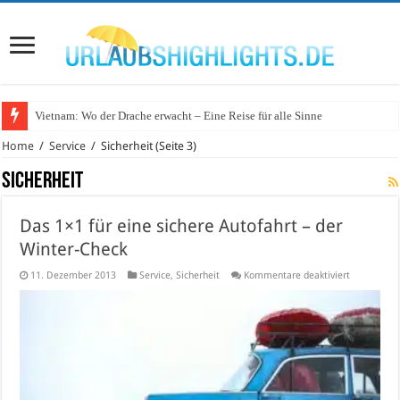
Vietnam: Wo der Drache erwacht – Eine Reise für alle Sinne
Wo lohnt sich Urlaub auf dem Wasser in Deutschland?
Home
/
Service
/
Sicherheit
(Seite 3)
Sicherheit
Das 1×1 für eine sichere Autofahrt – der
Winter-Check
für
11. Dezember 2013
Service
,
Sicherheit
Kommentare deaktiviert
Das
1×1
für
eine
sichere
Autofahrt
–
der
Winter-
Check