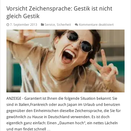
Vorsicht Zeichensprache: Gestik ist nicht
gleich Gestik
für
7. September 2013
Service
,
Sicherheit
Kommentare deaktiviert
Vorsicht
Zeichenspra
Gestik
ist
nicht
gleich
Gestik
ANZEIGE - Garantiert ist Ihnen die folgende Situation bekannt: Sie
sind in Italien,Frankreich oder auch Japan im Urlaub und benutzen
gegenüber den Einheimischen dieselbe Zeichensprache, die Sie für
gewöhnlich zu Hause in Deutschland verwenden. Es ist doch
eigentlich ganz einfach: Einen „Daumen hoch“, ein nettes Lächeln
und man findet schnell …