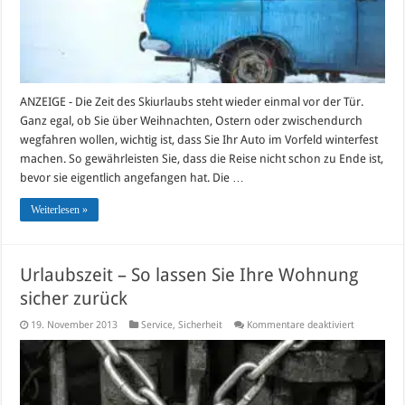
ANZEIGE - Die Zeit des Skiurlaubs steht wieder einmal vor der Tür.
Ganz egal, ob Sie über Weihnachten, Ostern oder zwischendurch
wegfahren wollen, wichtig ist, dass Sie Ihr Auto im Vorfeld winterfest
machen. So gewährleisten Sie, dass die Reise nicht schon zu Ende ist,
bevor sie eigentlich angefangen hat. Die …
Weiterlesen »
Urlaubszeit – So lassen Sie Ihre Wohnung
sicher zurück
für
19. November 2013
Service
,
Sicherheit
Kommentare deaktiviert
Urlaubszeit
–
So
lassen
Sie
Ihre