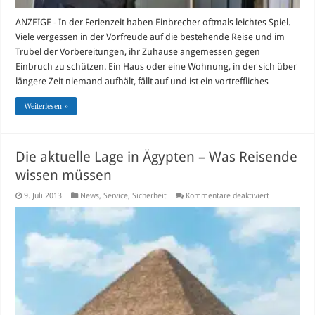
ANZEIGE - In der Ferienzeit haben Einbrecher oftmals leichtes Spiel.
Viele vergessen in der Vorfreude auf die bestehende Reise und im
Trubel der Vorbereitungen, ihr Zuhause angemessen gegen
Einbruch zu schützen. Ein Haus oder eine Wohnung, in der sich über
längere Zeit niemand aufhält, fällt auf und ist ein vortreffliches …
Weiterlesen »
Die aktuelle Lage in Ägypten – Was Reisende
wissen müssen
für
9. Juli 2013
News
,
Service
,
Sicherheit
Kommentare deaktiviert
Die
aktuelle
Lage
in
Ägypten
–
Was
Reisende
wissen
müssen