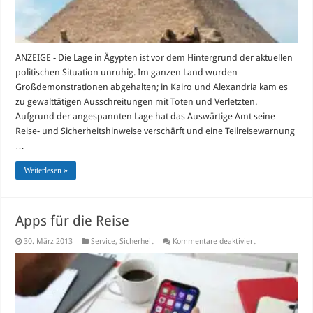
ANZEIGE - Die Lage in Ägypten ist vor dem Hintergrund der aktuellen
politischen Situation unruhig. Im ganzen Land wurden
Großdemonstrationen abgehalten; in Kairo und Alexandria kam es
zu gewalttätigen Ausschreitungen mit Toten und Verletzten.
Aufgrund der angespannten Lage hat das Auswärtige Amt seine
Reise- und Sicherheitshinweise verschärft und eine Teilreisewarnung
…
Weiterlesen »
Apps für die Reise
für
30. März 2013
Service
,
Sicherheit
Kommentare deaktiviert
Apps
für
die
Reise