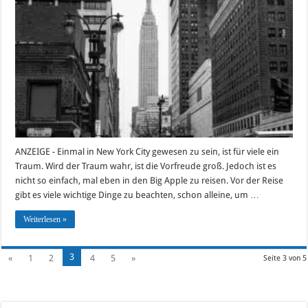
Tricks
rund
um
eine
Reise
in
den
Big
Apple
ANZEIGE - Einmal in New York City gewesen zu sein, ist für viele ein
Traum. Wird der Traum wahr, ist die Vorfreude groß. Jedoch ist es
nicht so einfach, mal eben in den Big Apple zu reisen. Vor der Reise
gibt es viele wichtige Dinge zu beachten, schon alleine, um …
Weiterlesen »
3
«
1
2
4
5
»
Seite 3 von 5