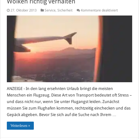
Wolken richtig verhalten
für
27. Oktober 2013
Service
,
Sicherheit
Kommentare deaktiviert
Flugzeug-
Knigge:
Wie
Sie
sich
über
den
Wolken
richtig
verhalten
ANZEIGE - In den lang ersehnten Urlaub bringt die meisten
Menschen ein Flugzeug. Diese Art von Transport bedeutet oft Stress –
und dass nicht nur, wenn Sie unter Flugangst leiden. Zunächst
müssen Sie zum Flughafen kommen, rechtzeitig einchecken und das
Gepäck abgeben. Bevor Sie sich auf die Suche nach Ihrem …
Weiterlesen »