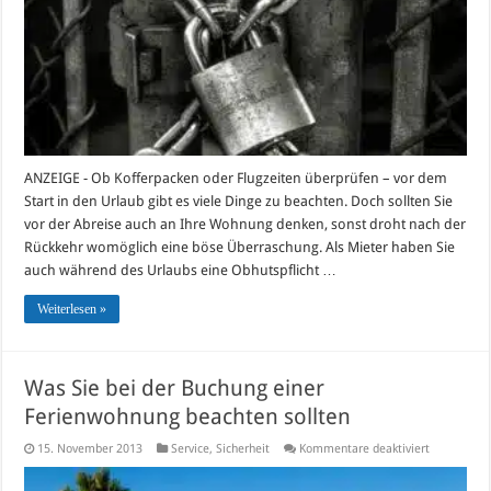
Wohnung
sicher
zurück
ANZEIGE - Ob Kofferpacken oder Flugzeiten überprüfen – vor dem
Start in den Urlaub gibt es viele Dinge zu beachten. Doch sollten Sie
vor der Abreise auch an Ihre Wohnung denken, sonst droht nach der
Rückkehr womöglich eine böse Überraschung. Als Mieter haben Sie
auch während des Urlaubs eine Obhutspflicht …
Weiterlesen »
Was Sie bei der Buchung einer
Ferienwohnung beachten sollten
für
15. November 2013
Service
,
Sicherheit
Kommentare deaktiviert
Was
Sie
bei