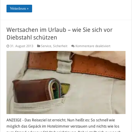
Weiterlesen »
Wertsachen im Urlaub – wie Sie sich vor
Diebstahl schützen
für
31. August 2013
Service
,
Sicherheit
Kommentare deaktiviert
Wertsachen
im
Urlaub
–
wie
Sie
sich
vor
Diebstahl
schützen
ANZEIGE - Das Reiseziel ist erreicht. Nun heißt es: So schnell wie
möglich das Gepäck im Hotelzimmer verstauen und nichts wie los