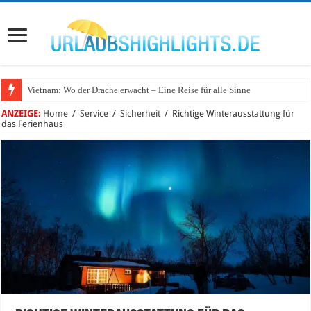
Vietnam: Wo der Drache erwacht – Eine Reise für alle Sinne
ANZEIGE:
Home
/
Service
/
Sicherheit
/
Richtige Winterausstattung für
das Ferienhaus