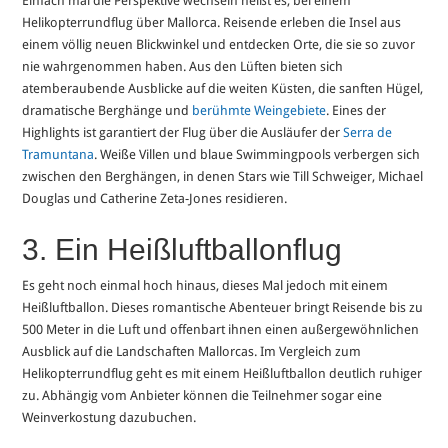
Einfach mal die Perspektive wechseln heißt es, bei einem
Helikopterrundflug über Mallorca. Reisende erleben die Insel aus
einem völlig neuen Blickwinkel und entdecken Orte, die sie so zuvor
nie wahrgenommen haben. Aus den Lüften bieten sich
atemberaubende Ausblicke auf die weiten Küsten, die sanften Hügel,
dramatische Berghänge und
berühmte Weingebiete
. Eines der
Highlights ist garantiert der Flug über die Ausläufer der
Serra de
Tramuntana
. Weiße Villen und blaue Swimmingpools verbergen sich
zwischen den Berghängen, in denen Stars wie Till Schweiger, Michael
Douglas und Catherine Zeta-Jones residieren.
3. Ein Heißluftballonflug
Es geht noch einmal hoch hinaus, dieses Mal jedoch mit einem
Heißluftballon. Dieses romantische Abenteuer bringt Reisende bis zu
500 Meter in die Luft und offenbart ihnen einen außergewöhnlichen
Ausblick auf die Landschaften Mallorcas. Im Vergleich zum
Helikopterrundflug geht es mit einem Heißluftballon deutlich ruhiger
zu. Abhängig vom Anbieter können die Teilnehmer sogar eine
Weinverkostung dazubuchen.