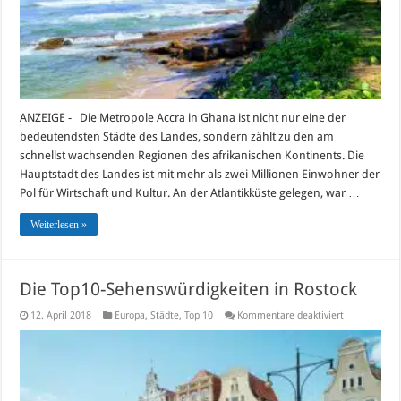
ANZEIGE - Die Metropole Accra in Ghana ist nicht nur eine der
bedeutendsten Städte des Landes, sondern zählt zu den am
schnellst wachsenden Regionen des afrikanischen Kontinents. Die
Hauptstadt des Landes ist mit mehr als zwei Millionen Einwohner der
Pol für Wirtschaft und Kultur. An der Atlantikküste gelegen, war …
Weiterlesen »
Die Top10-Sehenswürdigkeiten in Rostock
für
12. April 2018
Europa
,
Städte
,
Top 10
Kommentare deaktiviert
Die
Top10-
Sehenswürdi
in
Rostock