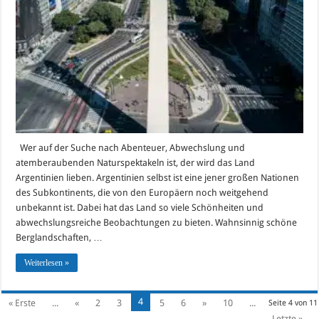
Sehenswürdigkeiten
in
Argentinien
Wer auf der Suche nach Abenteuer, Abwechslung und
atemberaubenden Naturspektakeln ist, der wird das Land
Argentinien lieben. Argentinien selbst ist eine jener großen Nationen
des Subkontinents, die von den Europäern noch weitgehend
unbekannt ist. Dabei hat das Land so viele Schönheiten und
abwechslungsreiche Beobachtungen zu bieten. Wahnsinnig schöne
Berglandschaften, …
Weiterlesen »
4
« Erste
...
«
2
3
5
6
»
10
...
Seite 4 von 11
Letzte »