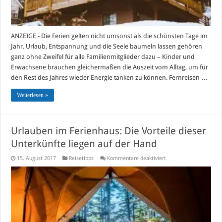
ANZEIGE - Die Ferien gelten nicht umsonst als die schönsten Tage im
Jahr. Urlaub, Entspannung und die Seele baumeln lassen gehören
ganz ohne Zweifel für alle Familienmitglieder dazu – Kinder und
Erwachsene brauchen gleichermaßen die Auszeit vom Alltag, um für
den Rest des Jahres wieder Energie tanken zu können. Fernreisen …
Weiterlesen »
Urlauben im Ferienhaus: Die Vorteile dieser
Unterkünfte liegen auf der Hand
für
15. August 2017
Reisetipps
Kommentare deaktiviert
Urlauben
im
Ferienhaus:
Die
Vorteile
dieser
Unterkünfte
liegen
auf