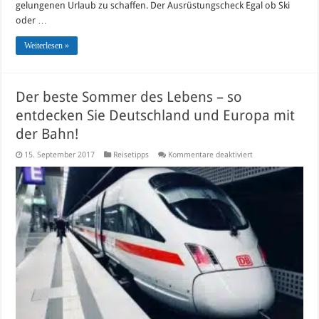
gelungenen Urlaub zu schaffen. Der Ausrüstungscheck Egal ob Ski
oder …
Weiterlesen »
Der beste Sommer des Lebens – so
entdecken Sie Deutschland und Europa mit
der Bahn!
für
15. September 2017
Reisetipps
Kommentare deaktiviert
Der
beste
Sommer
des
Lebens
–
so
entdecken
Sie
Deutschland
und
Europa
mit
der
Bahn!