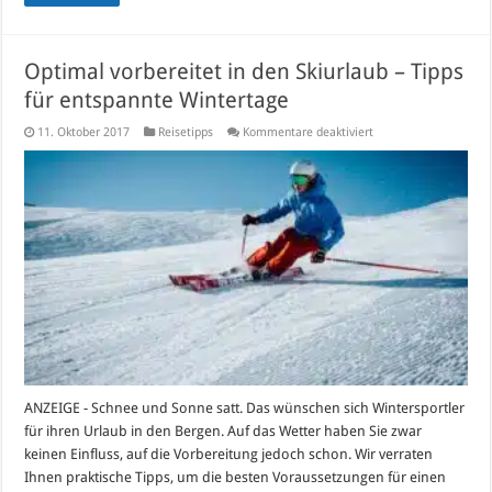
Optimal vorbereitet in den Skiurlaub – Tipps
für entspannte Wintertage
für
11. Oktober 2017
Reisetipps
Kommentare deaktiviert
Optimal
vorbereitet
in
den
Skiurlaub
–
Tipps
für
entspannte
Wintertage
ANZEIGE - Schnee und Sonne satt. Das wünschen sich Wintersportler
für ihren Urlaub in den Bergen. Auf das Wetter haben Sie zwar
keinen Einfluss, auf die Vorbereitung jedoch schon. Wir verraten
Ihnen praktische Tipps, um die besten Voraussetzungen für einen