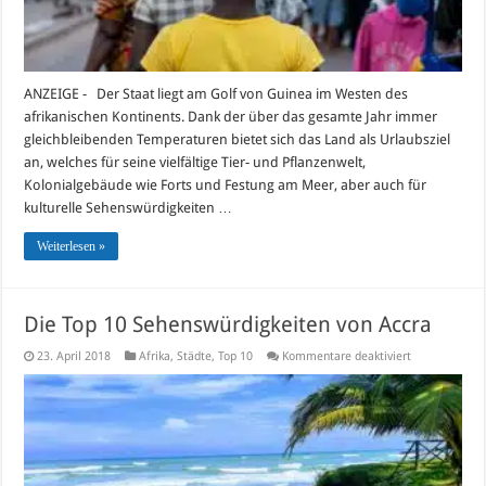
ANZEIGE - Der Staat liegt am Golf von Guinea im Westen des
afrikanischen Kontinents. Dank der über das gesamte Jahr immer
gleichbleibenden Temperaturen bietet sich das Land als Urlaubsziel
an, welches für seine vielfältige Tier- und Pflanzenwelt,
Kolonialgebäude wie Forts und Festung am Meer, aber auch für
kulturelle Sehenswürdigkeiten …
Weiterlesen »
Die Top 10 Sehenswürdigkeiten von Accra
für
23. April 2018
Afrika
,
Städte
,
Top 10
Kommentare deaktiviert
Die
Top
10
Sehenswürdig
von
Accra