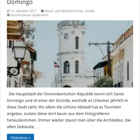
Domingo
14. Oktober 2017
Nord- und Mittelamerika
,
Städte
für
Kommentare deaktiviert
Die
Top
10
Sehenswürdigkeiten
in
Santo
Domingo
Die Hauptstadt der Dominikanischen Republik nennt sich Santo
Domingo und ist einer der Gründe, weshalb es Urlauber jährlich in
diese Stadt zieht. Vor allem die schöne Altstadt hat es Touristen
angetan, sodass diese dort kaum aus dem Fotografieren
herauskommen. Immer wieder staunt man über die Architektur, die
alten Gebäude, …
Weiterlesen »