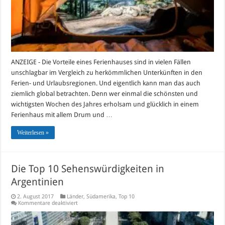
der
Hand
ANZEIGE - Die Vorteile eines Ferienhauses sind in vielen Fällen
unschlagbar im Vergleich zu herkömmlichen Unterkünften in den
Ferien- und Urlaubsregionen. Und eigentlich kann man das auch
ziemlich global betrachten. Denn wer einmal die schönsten und
wichtigsten Wochen des Jahres erholsam und glücklich in einem
Ferienhaus mit allem Drum und …
Weiterlesen »
Die Top 10 Sehenswürdigkeiten in
Argentinien
2. August 2017
Länder
,
Südamerika
,
Top 10
für
Kommentare deaktiviert
Die
Top
10