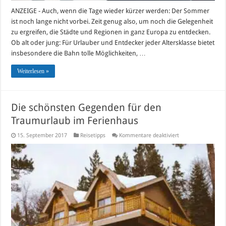
ANZEIGE - Auch, wenn die Tage wieder kürzer werden: Der Sommer
ist noch lange nicht vorbei. Zeit genug also, um noch die Gelegenheit
zu ergreifen, die Städte und Regionen in ganz Europa zu entdecken.
Ob alt oder jung: Für Urlauber und Entdecker jeder Altersklasse bietet
insbesondere die Bahn tolle Möglichkeiten, …
Weiterlesen »
Die schönsten Gegenden für den
Traumurlaub im Ferienhaus
für
15. September 2017
Reisetipps
Kommentare deaktiviert
Die
schönsten
Gegenden
für
den
Traumurlaub
im
Ferienhaus