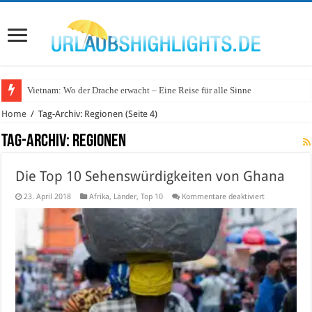
Vietnam: Wo der Drache erwacht – Eine Reise für alle Sinne
Wo lohnt sich Urlaub auf dem Wasser in Deutschland?
Home
/
Tag-Archiv: Regionen
(Seite 4)
Tag-Archiv:
Regionen
Die Top 10 Sehenswürdigkeiten von Ghana
für
23. April 2018
Afrika
,
Länder
,
Top 10
Kommentare deaktiviert
Die
Top
10
Sehenswürdig
von
Ghana