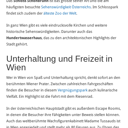
Das
Schloss Schönbrunn
ist das größte seiner Art und die am
häufigsten besuchte
Sehenswürdigkeit Österreichs
. Im Schlosspark
findet sich zudem der
älteste Zoo der Welt
.
In ganz Wien gibt es viele eindrucksvolle Kirchen und weitere
historische Sehenswürdigkeiten. Darunter auch das
Hundertwasserhaus
, das zu den architektonischen Highlights der
Stadt gehört.
Unterhaltung und Freizeit in
Wien
Wer in Wien von Spaß und Unterhaltung spricht, denkt sofort an den
berühmten Wiener Prater. Zwischen zahlreichen Fahrgeschäften
finden die Besucher in diesem
Vergnügungspark
auch kulinarische
Vielfalt. Ein Highlight ist die Fahrt mit dem Riesenrad.
In der österreichischen Hauptstadt gibt es außerdem Escape Rooms,
in denen die Besucher ihre Fähigkeiten unter Beweis stellen können.
Auch das weltberühmte Wachsfigurenkabinett Madame Tussauds ist
in Wien angesiedelt und stellt mehr als 80 Figuren aus. Zu Ehren des