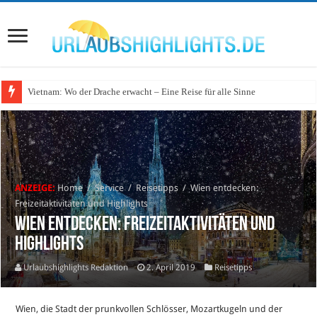
Vietnam: Wo der Drache erwacht – Eine Reise für alle Sinne
Wo lohnt sich Urlaub auf dem Wasser in Deutschland?
ANZEIGE:
Home
/
Service
/
Reisetipps
/
Wien entdecken:
Freizeitaktivitäten und Highlights
Wien entdecken: Freizeitaktivitäten und
Highlights
Urlaubshighlights Redaktion
2. April 2019
Reisetipps
Wien, die Stadt der prunkvollen Schlösser, Mozartkugeln und der