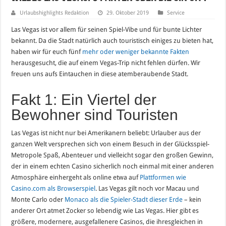
Urlaubshighlights Redaktion
29. Oktober 2019
Service
Las Vegas ist vor allem für seinen Spiel-Vibe und für bunte Lichter
bekannt. Da die Stadt natürlich auch touristisch einiges zu bieten hat,
haben wir für euch fünf
mehr oder weniger bekannte Fakten
herausgesucht, die auf einem Vegas-Trip nicht fehlen dürfen. Wir
freuen uns aufs Eintauchen in diese atemberaubende Stadt.
Fakt 1: Ein Viertel der
Bewohner sind Touristen
Las Vegas ist nicht nur bei Amerikanern beliebt: Urlauber aus der
ganzen Welt versprechen sich von einem Besuch in der Glücksspiel-
Metropole Spaß, Abenteuer und vielleicht sogar den großen Gewinn,
der in einem echten Casino sicherlich noch einmal mit einer anderen
Atmosphäre einhergeht als online etwa auf
Plattformen wie
Casino.com als Browserspiel
. Las Vegas gilt noch vor Macau und
Monte Carlo oder
Monaco als die Spieler-Stadt dieser Erde
– kein
anderer Ort atmet Zocker so lebendig wie Las Vegas. Hier gibt es
größere, modernere, ausgefallenere Casinos, die ihresgleichen in