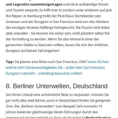
und Legenden zusammengetragen
und sie in aufwändige Shows
und Touren verpackt. So trifft man in London unter anderem auf Jack
the Ripper, in Hamburg treibt der Pirat Klaus Störtebecker sein
Unwesen und der Dungeon in San Francisco wird von den Geistern
der einstigen Alcatraz-Häftlinge heimgesucht. Die Touren sind dabei
stets interaktiv – Sie können nie sicher sein, nicht plötzlich selbst Teil
der Vorstellung zu werden. Wenn Sie also einmal in einer der
genannten Städte zu Gast sein sollten, lassen Sie sich den örtlichen
Dungeon auf keinen Fall entgehen!
Tipp:
Sie planen eine Reise nach San Francisco, USA?
Lesen Sie hier,
welche zehn Sehenswürdigkeiten Sie – außer dem San Francisco
Dungeon natürlich – unbedingt besuchen sollten!
8. Berliner Unterwelten, Deutschland
Um Ihrem Urlaub eine unheimliche Note zu verpassen, müssen Sie
gar nicht allzu weit fahren; auch in Deutschland finden Sie geeignete
Orte. Die „Berliner Unterwelten“ zum Beispiel: Seit nunmehr 15
Jahren bietet der gleichnamige Verein Führungen durch den
Untergrund der Hauptstadt an. Egal, ob Sie dabei
Luftschutzbunker