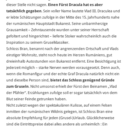
dieser Stelle nicht sagen.
Einen Fürst Dracula hat es aber
tatsächlich gegeben
. Sein voller Name lautete Vlad III. Draculea und
er lebte Schätzungen zufolge in der Mitte des 15. Jahrhunderts nahe
der rumänischen Hauptstadt Bukarest. Seine unbarmherzige
Grausamkeit – Zehntausende wurden unter seiner Herrschaft
gefoltert und hingerichtet – lieferte Stoker wahrscheinlich auch die
Inspiration zu seinem Gruselklassiker.
Schloss Bran, benannt nach der angrenzenden Ortschaft und Vlads
einstiger Wohnsitz, steht noch heute im Herzen Rumäniens, gut
dreieinhalb Autostunden von Bukarest entfernt. Eine Besichtigung ist
jederzeit möglich – starke Nerven werden vorausgesetzt. Denn auch,
wenn die Romanfigur und der echte Graf Dracula natürlich nicht ein
und dieselbe Person sind,
bietet das Schloss genügend Gründe
zum Gruseln
. Nicht umsonst erhielt der Fürst den Beinamen „Vlad
der Pfähler“. Erzählungen zufolge soll er sogar tatsächlich von dem
Blut seiner Feinde getrunken haben.
Nicht zuletzt wegen der spektakulären Kulisse, auf einem Felsen
inmitten der rumänischen Wildnis gelegen, ist Schloss Bran eine
absolute Empfehlung für jeden (Grusel-)Urlaub. Glücklicherweise
sind die Eintrittspreise dabei alles andere als unheimlich : Ein