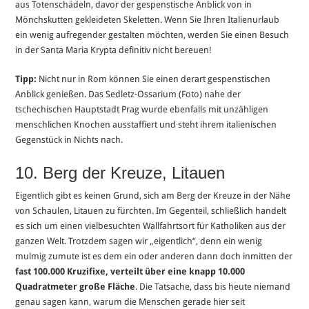
aus Totenschädeln, davor der gespenstische Anblick von in
Mönchskutten gekleideten Skeletten. Wenn Sie Ihren Italienurlaub
ein wenig aufregender gestalten möchten, werden Sie einen Besuch
in der Santa Maria Krypta definitiv nicht bereuen!
Tipp:
Nicht nur in Rom können Sie einen derart gespenstischen
Anblick genießen. Das Sedletz-Ossarium (Foto) nahe der
tschechischen Hauptstadt Prag wurde ebenfalls mit unzähligen
menschlichen Knochen ausstaffiert und steht ihrem italienischen
Gegenstück in Nichts nach.
10. Berg der Kreuze, Litauen
Eigentlich gibt es keinen Grund, sich am Berg der Kreuze in der Nähe
von Schaulen, Litauen zu fürchten. Im Gegenteil, schließlich handelt
es sich um einen vielbesuchten Wallfahrtsort für Katholiken aus der
ganzen Welt. Trotzdem sagen wir „eigentlich“, denn ein wenig
mulmig zumute ist es dem ein oder anderen dann doch inmitten der
fast 100.000 Kruzifixe, verteilt über eine knapp 10.000
Quadratmeter große Fläche
. Die Tatsache, dass bis heute niemand
genau sagen kann, warum die Menschen gerade hier seit