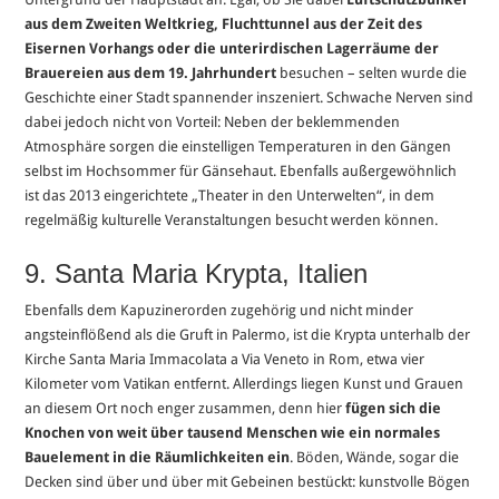
aus dem Zweiten Weltkrieg, Fluchttunnel aus der Zeit des
Eisernen Vorhangs oder die unterirdischen Lagerräume der
Brauereien aus dem 19. Jahrhundert
besuchen – selten wurde die
Geschichte einer Stadt spannender inszeniert. Schwache Nerven sind
dabei jedoch nicht von Vorteil: Neben der beklemmenden
Atmosphäre sorgen die einstelligen Temperaturen in den Gängen
selbst im Hochsommer für Gänsehaut. Ebenfalls außergewöhnlich
ist das 2013 eingerichtete „Theater in den Unterwelten“, in dem
regelmäßig kulturelle Veranstaltungen besucht werden können.
9. Santa Maria Krypta, Italien
Ebenfalls dem Kapuzinerorden zugehörig und nicht minder
angsteinflößend als die Gruft in Palermo, ist die Krypta unterhalb der
Kirche Santa Maria Immacolata a Via Veneto in Rom, etwa vier
Kilometer vom Vatikan entfernt. Allerdings liegen Kunst und Grauen
an diesem Ort noch enger zusammen, denn hier
fügen sich die
Knochen von weit über tausend Menschen wie ein normales
Bauelement in die Räumlichkeiten ein
. Böden, Wände, sogar die
Decken sind über und über mit Gebeinen bestückt: kunstvolle Bögen