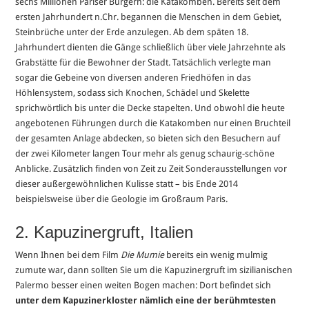
sechs Millionen Pariser Bürgern: die Katakomben. Bereits seit dem
ersten Jahrhundert n.Chr. begannen die Menschen in dem Gebiet,
Steinbrüche unter der Erde anzulegen. Ab dem späten 18.
Jahrhundert dienten die Gänge schließlich über viele Jahrzehnte als
Grabstätte für die Bewohner der Stadt. Tatsächlich verlegte man
sogar die Gebeine von diversen anderen Friedhöfen in das
Höhlensystem, sodass sich Knochen, Schädel und Skelette
sprichwörtlich bis unter die Decke stapelten. Und obwohl die heute
angebotenen Führungen durch die Katakomben nur einen Bruchteil
der gesamten Anlage abdecken, so bieten sich den Besuchern auf
der zwei Kilometer langen Tour mehr als genug schaurig-schöne
Anblicke. Zusätzlich finden von Zeit zu Zeit Sonderausstellungen vor
dieser außergewöhnlichen Kulisse statt – bis Ende 2014
beispielsweise über die Geologie im Großraum Paris.
2. Kapuzinergruft, Italien
Wenn Ihnen bei dem Film
Die Mumie
bereits ein wenig mulmig
zumute war, dann sollten Sie um die Kapuzinergruft im sizilianischen
Palermo besser einen weiten Bogen machen: Dort befindet sich
unter dem Kapuzinerkloster nämlich eine der berühmtesten