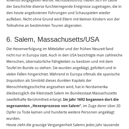
vollends aufgegeben wurde. Nichtsdestotrotz haben sich im Laufe
der Geschichte diverse furchterregende Ereignisse zugetragen, die in
den heute angebotenen Führungen und Schauspielen wieder
aufleben. Nicht ohne Grund wird Eltern mit kleinen Kindern von der
Teilnahme an bestimmten Touren abgeraten.
6. Salem, Massachusetts/USA
Die Hexenverfolgung im Mittelalter und der frühen Neuzeit fand
nicht nur in Europa statt. Auch in den USA bezichtigte man zahlreiche
Menschen, übernatürliche Fähigkeiten zu besitzen und mit dem
Teufel im Bunde zu stehen. Sie wurden angeklagt, gefoltert und in
vielen Fällen hingerichtet. Während in Europa oftmals die spanische
Inquisition als Sinnbild dieses dunklen Kapitels der
Menschheitsgeschichte angesehen wird, hat in Nordamerika
diesbezüglich die Kleinstadt Salem im Bundesstaat Massachusetts
zweifelhafte Berühmtheit erlangt.
Im Jahr 1692 begannen dort die
sogenannten „Hexenprozesse von Salem“
, im Zuge derer über 20
Opfer zu Tode kamen und hunderte weitere Personen angeklagt
wurden.
Heute zieht die grausige Vergangenheit Salems jedes Jahr tausende