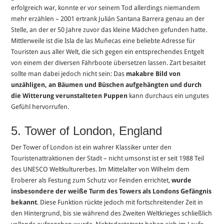
erfolgreich war, konnte er vor seinem Tod allerdings niemandem
mehr erzählen – 2001 ertrank Julián Santana Barrera genau an der
Stelle, an der er 50 Jahre zuvor das kleine Mädchen gefunden hatte.
Mittlerweile ist die Isla de las Muñecas eine beliebte Adresse für
Touristen aus aller Welt, die sich gegen ein entsprechendes Entgelt
von einem der diversen Fährboote übersetzen lassen. Zart besaitet
sollte man dabei jedoch nicht sein: Das
makabre Bild von
unzähligen, an Bäumen und Büschen aufgehängten und durch
die Witterung verunstalteten Puppen
kann durchaus ein ungutes
Gefühl hervorrufen.
5. Tower of London, England
Der Tower of London ist ein wahrer Klassiker unter den
Touristenattraktionen der Stadt – nicht umsonst ist er seit 1988 Teil
des UNESCO Weltkulturerbes. Im Mittelalter von Wilhelm dem
Eroberer als Festung zum Schutz vor Feinden errichtet,
wurde
insbesondere der weiße Turm des Towers als Londons Gefängnis
bekannt
. Diese Funktion rückte jedoch mit fortschreitender Zeit in
den Hintergrund, bis sie während des Zweiten Weltkrieges schließlich