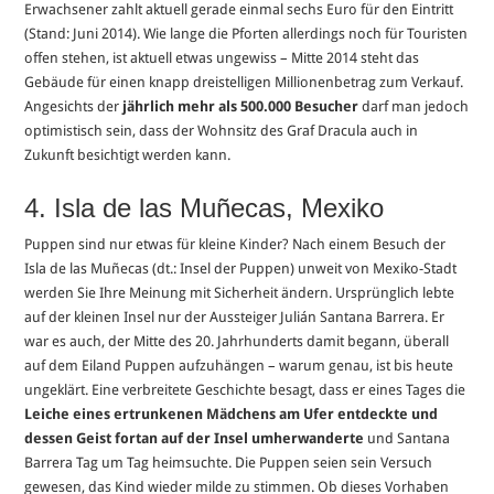
Erwachsener zahlt aktuell gerade einmal sechs Euro für den Eintritt
(Stand: Juni 2014). Wie lange die Pforten allerdings noch für Touristen
offen stehen, ist aktuell etwas ungewiss – Mitte 2014 steht das
Gebäude für einen knapp dreistelligen Millionenbetrag zum Verkauf.
Angesichts der
jährlich mehr als 500.000 Besucher
darf man jedoch
optimistisch sein, dass der Wohnsitz des Graf Dracula auch in
Zukunft besichtigt werden kann.
4. Isla de las Muñecas, Mexiko
Puppen sind nur etwas für kleine Kinder? Nach einem Besuch der
Isla de las Muñecas (dt.: Insel der Puppen) unweit von Mexiko-Stadt
werden Sie Ihre Meinung mit Sicherheit ändern. Ursprünglich lebte
auf der kleinen Insel nur der Aussteiger Julián Santana Barrera. Er
war es auch, der Mitte des 20. Jahrhunderts damit begann, überall
auf dem Eiland Puppen aufzuhängen – warum genau, ist bis heute
ungeklärt. Eine verbreitete Geschichte besagt, dass er eines Tages die
Leiche eines ertrunkenen Mädchens am Ufer entdeckte und
dessen Geist fortan auf der Insel umherwanderte
und Santana
Barrera Tag um Tag heimsuchte. Die Puppen seien sein Versuch
gewesen, das Kind wieder milde zu stimmen. Ob dieses Vorhaben