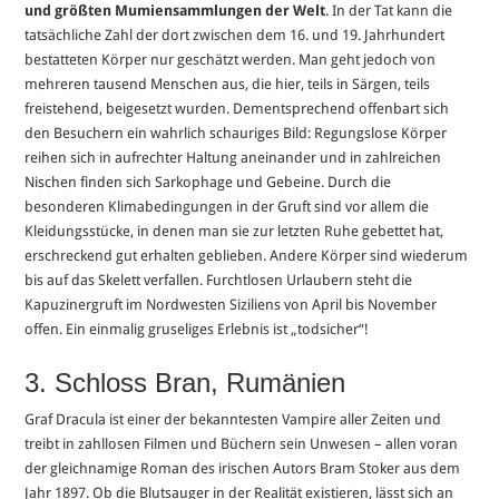
und größten Mumiensammlungen der Welt
. In der Tat kann die
tatsächliche Zahl der dort zwischen dem 16. und 19. Jahrhundert
bestatteten Körper nur geschätzt werden. Man geht jedoch von
mehreren tausend Menschen aus, die hier, teils in Särgen, teils
freistehend, beigesetzt wurden. Dementsprechend offenbart sich
den Besuchern ein wahrlich schauriges Bild: Regungslose Körper
reihen sich in aufrechter Haltung aneinander und in zahlreichen
Nischen finden sich Sarkophage und Gebeine. Durch die
besonderen Klimabedingungen in der Gruft sind vor allem die
Kleidungsstücke, in denen man sie zur letzten Ruhe gebettet hat,
erschreckend gut erhalten geblieben. Andere Körper sind wiederum
bis auf das Skelett verfallen. Furchtlosen Urlaubern steht die
Kapuzinergruft im Nordwesten Siziliens von April bis November
offen. Ein einmalig gruseliges Erlebnis ist „todsicher“!
3. Schloss Bran, Rumänien
Graf Dracula ist einer der bekanntesten Vampire aller Zeiten und
treibt in zahllosen Filmen und Büchern sein Unwesen – allen voran
der gleichnamige Roman des irischen Autors Bram Stoker aus dem
Jahr 1897. Ob die Blutsauger in der Realität existieren, lässt sich an