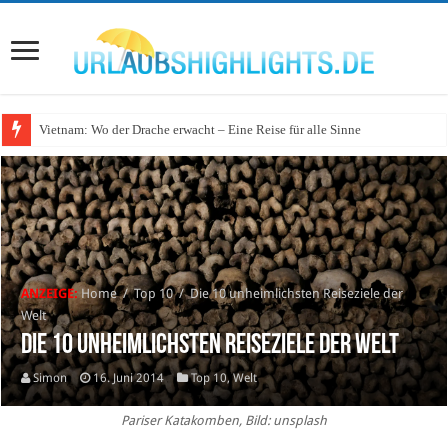
Vietnam: Wo der Drache erwacht – Eine Reise für alle Sinne
Wo lohnt sich Urlaub auf dem Wasser in Deutschland?
ANZEIGE:
Home
/
Top 10
/
Die 10 unheimlichsten Reiseziele der
Welt
Die 10 unheimlichsten Reiseziele der Welt
Simon
16. Juni 2014
Top 10
,
Welt
Pariser Katakomben, Bild: unsplash