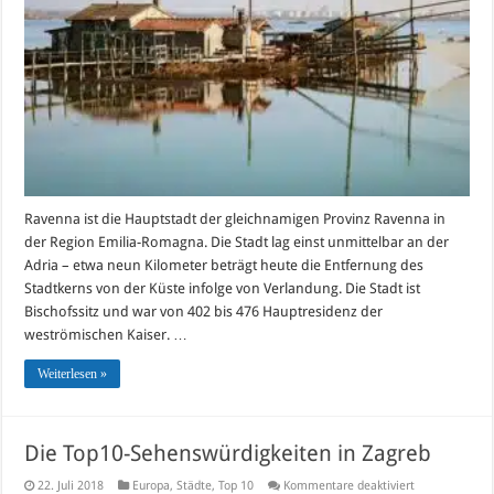
Ravenna
Ravenna ist die Hauptstadt der gleichnamigen Provinz Ravenna in
der Region Emilia-Romagna. Die Stadt lag einst unmittelbar an der
Adria – etwa neun Kilometer beträgt heute die Entfernung des
Stadtkerns von der Küste infolge von Verlandung. Die Stadt ist
Bischofssitz und war von 402 bis 476 Hauptresidenz der
weströmischen Kaiser. …
Weiterlesen »
Die Top10-Sehenswürdigkeiten in Zagreb
für
22. Juli 2018
Europa
,
Städte
,
Top 10
Kommentare deaktiviert