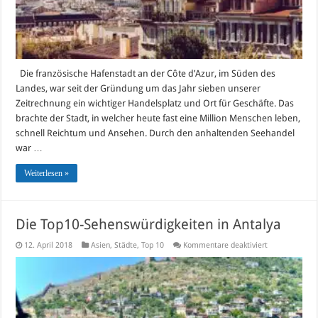
Die französische Hafenstadt an der Côte d’Azur, im Süden des
Landes, war seit der Gründung um das Jahr sieben unserer
Zeitrechnung ein wichtiger Handelsplatz und Ort für Geschäfte. Das
brachte der Stadt, in welcher heute fast eine Million Menschen leben,
schnell Reichtum und Ansehen. Durch den anhaltenden Seehandel
war …
Weiterlesen »
Die Top10-Sehenswürdigkeiten in Antalya
für
12. April 2018
Asien
,
Städte
,
Top 10
Kommentare deaktiviert
Die
Top10-
Sehenswürdigk
in
Antalya