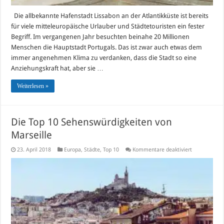
Die allbekannte Hafenstadt Lissabon an der Atlantikküste ist bereits
für viele mitteleuropäische Urlauber und Städtetouristen ein fester
Begriff. Im vergangenen Jahr besuchten beinahe 20 Millionen
Menschen die Hauptstadt Portugals. Das ist zwar auch etwas dem
immer angenehmen Klima zu verdanken, dass die Stadt so eine
Anziehungskraft hat, aber sie …
Weiterlesen »
Die Top 10 Sehenswürdigkeiten von
Marseille
für
23. April 2018
Europa
,
Städte
,
Top 10
Kommentare deaktiviert
Die
Top
10
Sehenswürdi
von
Marseille