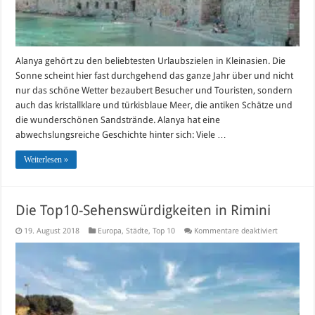
Alanya gehört zu den beliebtesten Urlaubszielen in Kleinasien. Die
Sonne scheint hier fast durchgehend das ganze Jahr über und nicht
nur das schöne Wetter bezaubert Besucher und Touristen, sondern
auch das kristallklare und türkisblaue Meer, die antiken Schätze und
die wunderschönen Sandstrände. Alanya hat eine
abwechslungsreiche Geschichte hinter sich: Viele …
Weiterlesen »
Die Top10-Sehenswürdigkeiten in Rimini
für
19. August 2018
Europa
,
Städte
,
Top 10
Kommentare deaktiviert
Die
Top10-
Sehenswür
in
Rimini