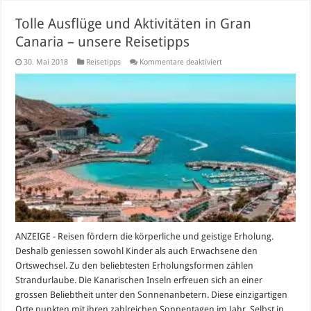
Tolle Ausflüge und Aktivitäten in Gran
Canaria – unsere Reisetipps
für
30. Mai 2018
Reisetipps
Kommentare deaktiviert
Tolle
Ausflüge
und
Aktivitäten
in
Gran
Canaria
–
unsere
Reisetipps
ANZEIGE - Reisen fördern die körperliche und geistige Erholung.
Deshalb geniessen sowohl Kinder als auch Erwachsene den
Ortswechsel. Zu den beliebtesten Erholungsformen zählen
Strandurlaube. Die Kanarischen Inseln erfreuen sich an einer
grossen Beliebtheit unter den Sonnenanbetern. Diese einzigartigen
Orte punkten mit ihren zahlreichen Sonnentagen im Jahr. Selbst in