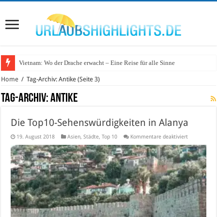
Vietnam: Wo der Drache erwacht – Eine Reise für alle Sinne
Wo lohnt sich Urlaub auf dem Wasser in Deutschland?
Home
/
Tag-Archiv: Antike
(Seite 3)
Tag-Archiv:
Antike
Die Top10-Sehenswürdigkeiten in Alanya
für
19. August 2018
Asien
,
Städte
,
Top 10
Kommentare deaktiviert
Die
Top10-
Sehenswürdi
in
Alanya