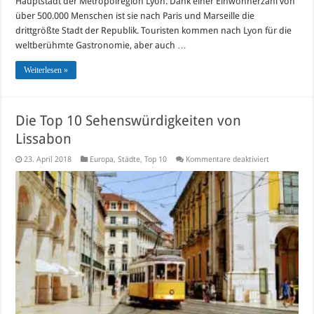
Hauptstadt der Metropolregion Lyon. Dank einer Einwohnerzahl von
über 500.000 Menschen ist sie nach Paris und Marseille die
drittgrößte Stadt der Republik. Touristen kommen nach Lyon für die
weltberühmte Gastronomie, aber auch …
Weiterlesen »
Die Top 10 Sehenswürdigkeiten von
Lissabon
für
23. April 2018
Europa
,
Städte
,
Top 10
Kommentare deaktiviert
Die
Top
10
Sehenswürdi
von
Lissabon