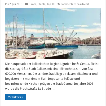
für
22. Juli 2018
Europa
,
Städte
,
Top 10
Kommentare deaktiviert
Die
Top10-
Sehenswürdigk
in
Genua
Die Hauptstadt der italienischen Region Ligurien heißt Genua. Sie ist
die sechstgrößte Stadt Italiens mit einer Einwohnerzahl von fast
600.000 Menschen. Die schöne Stadt liegt direkt am Mittelmeer und
begeistert mit maritimem Flair. Imposante Paläste und
beeindruckende Kirchen prägen die Stadt Genua. Im Jahre 2006
wurde die Prachtstraße Le Strade …
Weiterlesen »