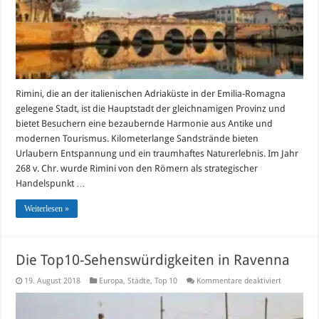
Rimini, die an der italienischen Adriaküste in der Emilia-Romagna
gelegene Stadt, ist die Hauptstadt der gleichnamigen Provinz und
bietet Besuchern eine bezaubernde Harmonie aus Antike und
modernen Tourismus. Kilometerlange Sandstrände bieten
Urlaubern Entspannung und ein traumhaftes Naturerlebnis. Im Jahr
268 v. Chr. wurde Rimini von den Römern als strategischer
Handelspunkt …
Weiterlesen »
Die Top10-Sehenswürdigkeiten in Ravenna
für
19. August 2018
Europa
,
Städte
,
Top 10
Kommentare deaktiviert
Die
Top10-
Sehenswür
in