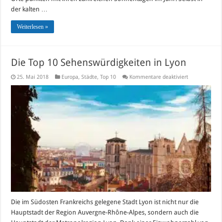
der kalten …
Weiterlesen »
Die Top 10 Sehenswürdigkeiten in Lyon
für
25. Mai 2018
Europa
,
Städte
,
Top 10
Kommentare deaktiviert
Die
Top
10
Sehenswürdig
in
Lyon
Die im Südosten Frankreichs gelegene Stadt Lyon ist nicht nur die
Hauptstadt der Region Auvergne-Rhône-Alpes, sondern auch die