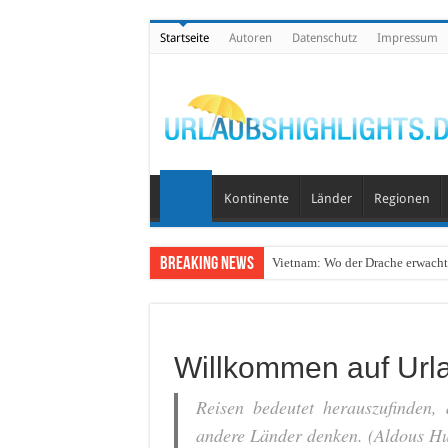
Startseite
Autoren
Datenschutz
Impressum
Kontinente
Länder
Regionen
Breaking News
Vietnam: Wo der Drache erwacht 
Wo lohnt sich Urlaub auf dem W
Willkommen auf Urla
Reisen bedeutet herauszufinden,
andere Länder denken. (Aldous Hu