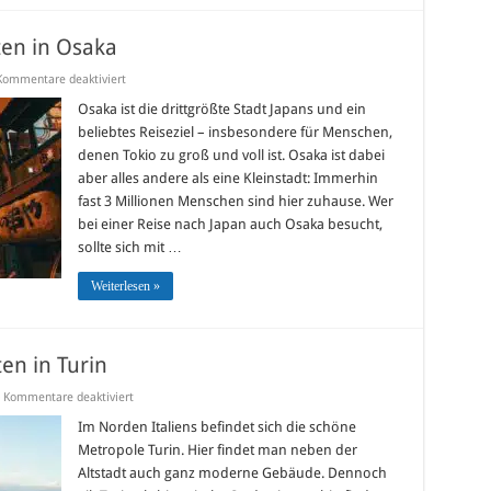
en in Osaka
für
Kommentare deaktiviert
Die
Top10
Osaka ist die drittgrößte Stadt Japans und ein
Sehenswürdigkeiten
beliebtes Reiseziel – insbesondere für Menschen,
in
Osaka
denen Tokio zu groß und voll ist. Osaka ist dabei
aber alles andere als eine Kleinstadt: Immerhin
fast 3 Millionen Menschen sind hier zuhause. Wer
bei einer Reise nach Japan auch Osaka besucht,
sollte sich mit …
Weiterlesen »
en in Turin
für
Kommentare deaktiviert
Die
Top10-
Im Norden Italiens befindet sich die schöne
Sehenswürdigkeiten
Metropole Turin. Hier findet man neben der
in
Turin
Altstadt auch ganz moderne Gebäude. Dennoch