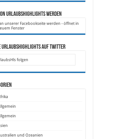
von Urlaubshighlights werden
 Urlaubshighlights auf Twitter
laubsHls folgen
gorien
frika
llgemein
llgemein
sien
ustralien und Ozeanien