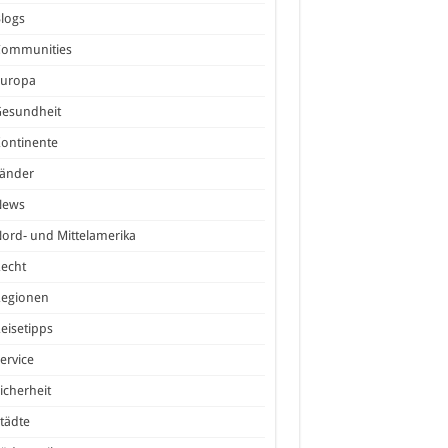
logs
Communities
Europa
Gesundheit
ontinente
Länder
News
ord- und Mittelamerika
echt
Regionen
eisetipps
ervice
icherheit
tädte