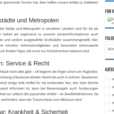
d spannende Touren hat, dem helfen unsere Artikel zu beliebten
Fan 
städte und Metropolen
ie Städte und Metropolen in einzelnen Ländern sind für Sie als
er haben wir ergänzend zu unseren Länderinformationen auch
Folge
dte und andere ausgewählte Großstädte zusammengestellt. Hier
über einzelne Sehenswürdigkeiten und besonders sehenswerte
@Ur
uch Insider-Tipps, die sonst nur Einheimischen bekannt sind.
n: Service & Recht
Kate
rlaub nicht alles glatt – oft beginnt der Ärger schon am Flughafen,
Richtung Urlaubsziel abhebt. Damit Sie auch in solchen Situationen
A
ich einige tolle Artikel für Sie vorbereitet: Nur, wer über Rechte
A
ssend informiert ist, kann bei Reisemängeln auch Forderungen
it zur Lektüre der passenden Artikel – im Zweifelsfall können Sie
A
 verhindern, dass der Traumurlaub zum Albtraum wird.
A
: Krankheit & Sicherheit
A