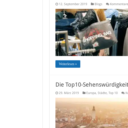
12. September 2019
Blogs
Kommentare 
Weiterlesen »
Die Top10-Sehenswürdigkeit
29. März 2019
Europa
,
Städte
,
Top 10
K