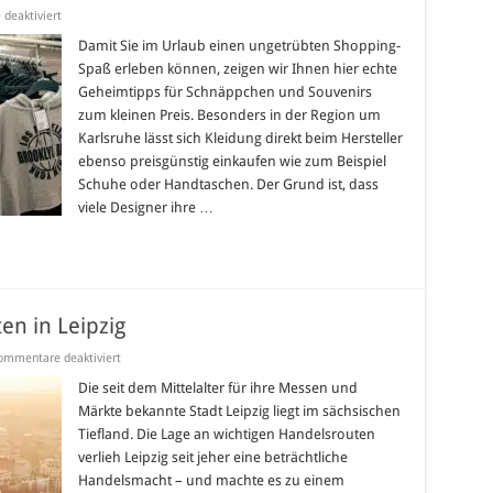
für
deaktiviert
Shoppen
im
Damit Sie im Urlaub einen ungetrübten Shopping-
Urlaub:
Spaß erleben können, zeigen wir Ihnen hier echte
Auf
Reisen
Geheimtipps für Schnäppchen und Souvenirs
sitzt
zum kleinen Preis. Besonders in der Region um
der
Geldbeutel
Karlsruhe lässt sich Kleidung direkt beim Hersteller
meist
locker
ebenso preisgünstig einkaufen wie zum Beispiel
Schuhe oder Handtaschen. Der Grund ist, dass
viele Designer ihre …
en in Leipzig
für
ommentare deaktiviert
Die
Top10-
Die seit dem Mittelalter für ihre Messen und
Sehenswürdigkeiten
Märkte bekannte Stadt Leipzig liegt im sächsischen
in
Leipzig
Tiefland. Die Lage an wichtigen Handelsrouten
verlieh Leipzig seit jeher eine beträchtliche
Handelsmacht – und machte es zu einem