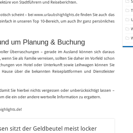
ektüre von Stadtführern und Reiseberichten.
T
otisch scheint – bei
www.urlaubshighlights.de
finden Sie auch das
einfach in unseren Top 10-Bereich, um auch Ihr ganz persönliches
W
rund um Planung & Buchung
voller Überraschungen – gerade im Ausland können sich daraus
wenn Sie als Familie verreisen, sollten Sie daher im Vorfeld schon
ungen von Hotel oder Unterkunft sowie Leihwagen können Sie
u Hause über die bekannten Reiseplattformen und Dienstleister
damit Sie hierbei nichts vergessen oder unberücksichtigt lassen –
 um die ein oder andere wertvolle Information zu ergattern.
ghlights.de
!
en sitzt der Geldbeutel meist locker