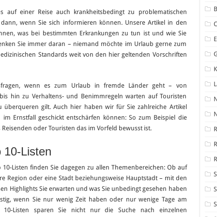
B
 auf einer Reise auch krankheitsbedingt zu problematischen
dann, wenn Sie sich informieren können. Unsere Artikel in den
Ihnen, was bei bestimmten Erkrankungen zu tun ist und wie Sie
Denken Sie immer daran – niemand möchte im Urlaub gerne zum
edizinischen Standards weit von den hier geltenden Vorschriften
K
eitsfragen, wenn es zum Urlaub in fremde Länder geht – von
 bis hin zu Verhaltens- und Benimmregeln warten auf Touristen
u überqueren gilt. Auch hier haben wir für Sie zahlreiche Artikel
N
n im Ernstfall geschickt entschärfen können: So zum Beispiel die
 Reisenden oder Touristen das im Vorfeld bewusst ist.
R
 10-Listen
R
 10-Listen finden Sie dagegen zu allen Themenbereichen: Ob auf
S
re Region oder eine Stadt beziehungsweise Hauptstadt – mit den
oßen Highlights Sie erwarten und was Sie unbedingt gesehen haben
S
tig, wenn Sie nur wenig Zeit haben oder nur wenige Tage am
S
 10-Listen sparen Sie nicht nur die Suche nach einzelnen