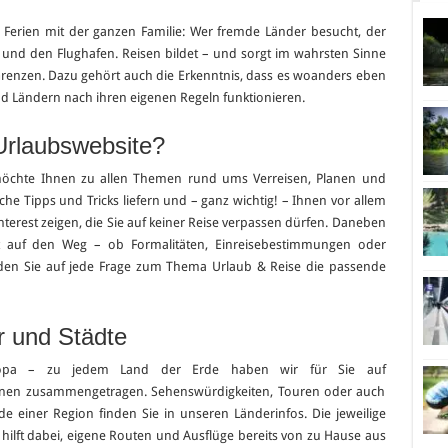
 Ferien mit der ganzen Familie: Wer fremde Länder besucht, der
und den Flughafen. Reisen bildet – und sorgt im wahrsten Sinne
Grenzen. Dazu gehört auch die Erkenntnis, dass es woanders eben
nd Ländern nach ihren eigenen Regeln funktionieren.
Urlaubswebsite?
chte Ihnen zu allen Themen rund ums Verreisen, Planen und
he Tipps und Tricks liefern und – ganz wichtig! – Ihnen vor allem
terest zeigen, die Sie auf keiner Reise verpassen dürfen. Daneben
t auf den Weg – ob Formalitäten, Einreisebestimmungen oder
den Sie auf jede Frage zum Thema Urlaub & Reise die passende
r und Städte
uropa – zu jedem Land der Erde haben wir für Sie auf
onen zusammengetragen. Sehenswürdigkeiten, Touren oder auch
e einer Region finden Sie in unseren Länderinfos. Die jeweilige
 hilft dabei, eigene Routen und Ausflüge bereits von zu Hause aus