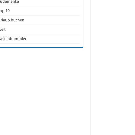
Südamerika
op 10
Urlaub buchen
elt
Weltenbummler