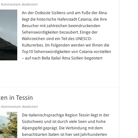
für
Kommentare deaktiviert
Die
Top10-
An der Ostküste Siziliens und am Fuße der Ätna
Sehenswürdigkeiten
liegt die historische Hafenstadt Catania, die ihre
in
Catania
Besucher mit zahlreichen beeindruckenden
Sehenswürdigkeiten bezaubert. Einige der
Wahrzeichen sind ein Teil des UNESCO-
Kulturerbes. Im Folgenden werden wir Ihnen die
Top10 Sehenswürdigkeiten von Catania vorstellen
– auf nach Bella Italia! Ätna Sizilien begeistert
en in Tessin
für
Kommentare deaktiviert
Die
Top10-
Die italienischsprachige Region Tessin liegt in der
Sehenswürdigkeiten
Südschweiz und ist durch viele Seen und hohe
in
Tessin
Alpengipfel geprägt. Die Verbindung mit dem
benachbarten Italien ist hier seit Jahrhunderten