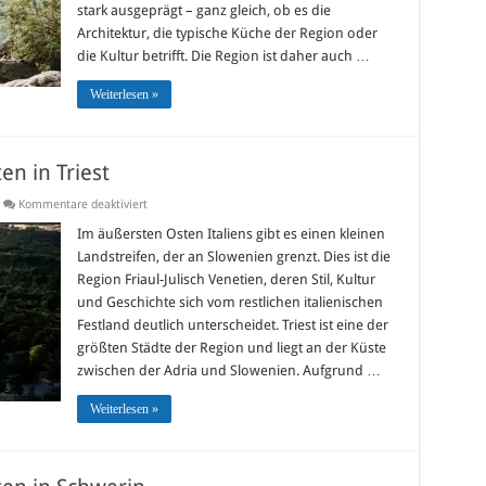
stark ausgeprägt – ganz gleich, ob es die
Architektur, die typische Küche der Region oder
die Kultur betrifft. Die Region ist daher auch …
Weiterlesen »
n in Triest
für
Kommentare deaktiviert
Die
Top10-
Im äußersten Osten Italiens gibt es einen kleinen
Sehenswürdigkeiten
Landstreifen, der an Slowenien grenzt. Dies ist die
in
Triest
Region Friaul-Julisch Venetien, deren Stil, Kultur
und Geschichte sich vom restlichen italienischen
Festland deutlich unterscheidet. Triest ist eine der
größten Städte der Region und liegt an der Küste
zwischen der Adria und Slowenien. Aufgrund …
Weiterlesen »