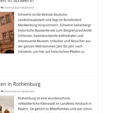
en in Schwerin
für
Kommentare deaktiviert
Die
Top10-
Schwerin ist die kleinste deutsche
Sehenswürdigkeiten
Landeshauptstadt und liegt im Bundesland
in
Schwerin
Mecklenburg-Vorpommern. Schwerin beherbergt
historische Bauwerke wie zum Beispiel prachtvolle
Schlösser, beeindruckende Kathedralen und
interessante Museen. Urlauber und Besucher aus
der ganzen Welt kommen Jahr für Jahr nach
Schwerin, um hier auf historischen Pfaden zu
ten in Rothenburg
für
Kommentare deaktiviert
Die
Top10-
Rothenburg ist eine wunderschöne
Sehenswürdigkeiten
mittelalterliche Kleinstadt im Landkreis Ansbach in
in
Rothenburg
Bayern. Sie gehört zu Mittelfranken und war schon