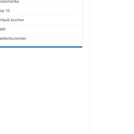
Südamerika
op 10
Urlaub buchen
elt
Weltenbummler