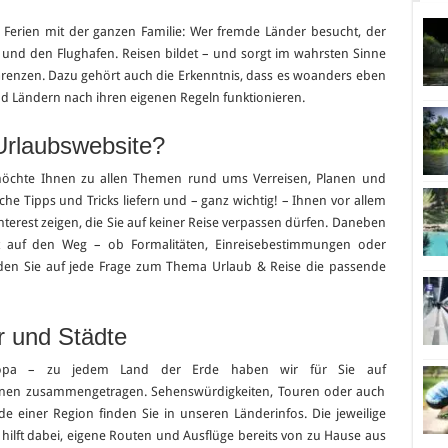
 Ferien mit der ganzen Familie: Wer fremde Länder besucht, der
und den Flughafen. Reisen bildet – und sorgt im wahrsten Sinne
Grenzen. Dazu gehört auch die Erkenntnis, dass es woanders eben
nd Ländern nach ihren eigenen Regeln funktionieren.
Urlaubswebsite?
chte Ihnen zu allen Themen rund ums Verreisen, Planen und
he Tipps und Tricks liefern und – ganz wichtig! – Ihnen vor allem
terest zeigen, die Sie auf keiner Reise verpassen dürfen. Daneben
t auf den Weg – ob Formalitäten, Einreisebestimmungen oder
den Sie auf jede Frage zum Thema Urlaub & Reise die passende
r und Städte
uropa – zu jedem Land der Erde haben wir für Sie auf
onen zusammengetragen. Sehenswürdigkeiten, Touren oder auch
e einer Region finden Sie in unseren Länderinfos. Die jeweilige
 hilft dabei, eigene Routen und Ausflüge bereits von zu Hause aus