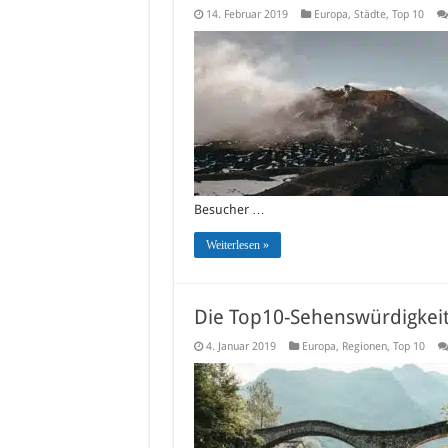
14. Februar 2019
Europa
,
Städte
,
Top 10
Besucher …
Weiterlesen »
Die Top10-Sehenswürdigkeit
4. Januar 2019
Europa
,
Regionen
,
Top 10