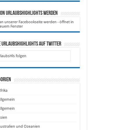
von Urlaubshighlights werden
 Urlaubshighlights auf Twitter
laubsHls folgen
gorien
frika
llgemein
llgemein
sien
ustralien und Ozeanien