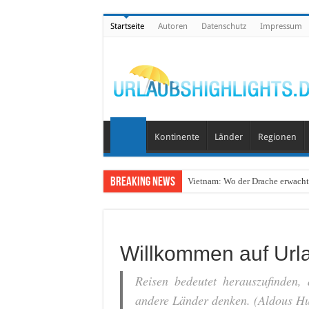
Startseite
Autoren
Datenschutz
Impressum
Kontinente
Länder
Regionen
Breaking News
Vietnam: Wo der Drache erwacht 
Wo lohnt sich Urlaub auf dem W
Willkommen auf Urla
Reisen bedeutet herauszufinden,
andere Länder denken. (Aldous Hu