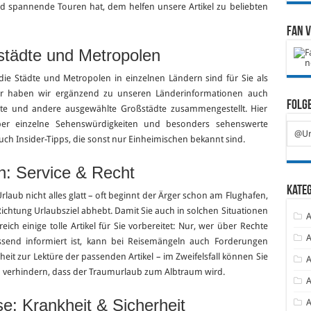
d spannende Touren hat, dem helfen unsere Artikel zu beliebten
Fan 
städte und Metropolen
ie Städte und Metropolen in einzelnen Ländern sind für Sie als
er haben wir ergänzend zu unseren Länderinformationen auch
Folge
dte und andere ausgewählte Großstädte zusammengestellt. Hier
über einzelne Sehenswürdigkeiten und besonders sehenswerte
@Ur
uch Insider-Tipps, die sonst nur Einheimischen bekannt sind.
n: Service & Recht
Kate
rlaub nicht alles glatt – oft beginnt der Ärger schon am Flughafen,
Richtung Urlaubsziel abhebt. Damit Sie auch in solchen Situationen
A
ich einige tolle Artikel für Sie vorbereitet: Nur, wer über Rechte
A
ssend informiert ist, kann bei Reisemängeln auch Forderungen
it zur Lektüre der passenden Artikel – im Zweifelsfall können Sie
A
 verhindern, dass der Traumurlaub zum Albtraum wird.
A
: Krankheit & Sicherheit
A