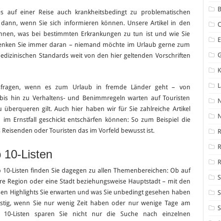
B
 auf einer Reise auch krankheitsbedingt zu problematischen
dann, wenn Sie sich informieren können. Unsere Artikel in den
Ihnen, was bei bestimmten Erkrankungen zu tun ist und wie Sie
Denken Sie immer daran – niemand möchte im Urlaub gerne zum
edizinischen Standards weit von den hier geltenden Vorschriften
K
eitsfragen, wenn es zum Urlaub in fremde Länder geht – von
 bis hin zu Verhaltens- und Benimmregeln warten auf Touristen
u überqueren gilt. Auch hier haben wir für Sie zahlreiche Artikel
N
n im Ernstfall geschickt entschärfen können: So zum Beispiel die
 Reisenden oder Touristen das im Vorfeld bewusst ist.
R
 10-Listen
R
 10-Listen finden Sie dagegen zu allen Themenbereichen: Ob auf
S
re Region oder eine Stadt beziehungsweise Hauptstadt – mit den
oßen Highlights Sie erwarten und was Sie unbedingt gesehen haben
S
tig, wenn Sie nur wenig Zeit haben oder nur wenige Tage am
S
 10-Listen sparen Sie nicht nur die Suche nach einzelnen