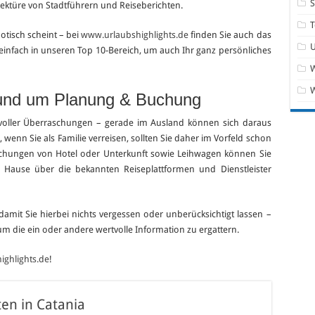
ektüre von Stadtführern und Reiseberichten.
T
otisch scheint – bei
www.urlaubshighlights.de
finden Sie auch das
einfach in unseren Top 10-Bereich, um auch Ihr ganz persönliches
W
rund um Planung & Buchung
voller Überraschungen – gerade im Ausland können sich daraus
wenn Sie als Familie verreisen, sollten Sie daher im Vorfeld schon
ungen von Hotel oder Unterkunft sowie Leihwagen können Sie
u Hause über die bekannten Reiseplattformen und Dienstleister
damit Sie hierbei nichts vergessen oder unberücksichtigt lassen –
 um die ein oder andere wertvolle Information zu ergattern.
ghlights.de
!
en in Catania