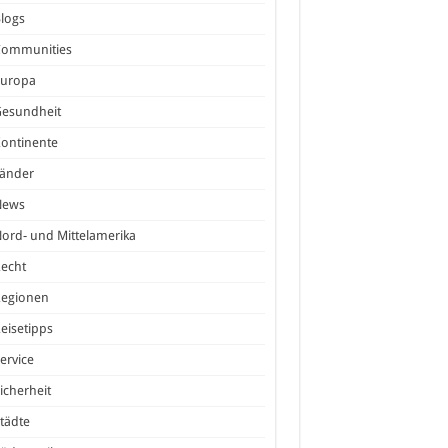
logs
Communities
Europa
Gesundheit
ontinente
Länder
News
ord- und Mittelamerika
echt
Regionen
eisetipps
ervice
icherheit
tädte