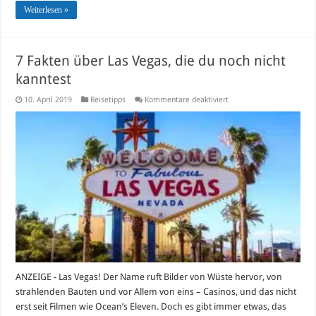
Weiterlesen »
7 Fakten über Las Vegas, die du noch nicht
kanntest
für
10. April 2019
Reisetipps
Kommentare deaktiviert
7
Fakten
über
Las
Vegas,
die
du
noch
nicht
kanntest
ANZEIGE - Las Vegas! Der Name ruft Bilder von Wüste hervor, von
strahlenden Bauten und vor Allem von eins – Casinos, und das nicht
erst seit Filmen wie Ocean’s Eleven. Doch es gibt immer etwas, das