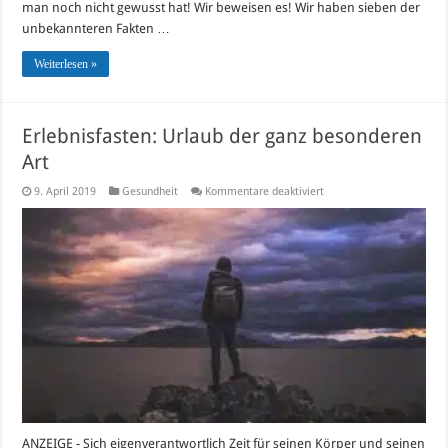
man noch nicht gewusst hat! Wir beweisen es! Wir haben sieben der
unbekannteren Fakten …
Weiterlesen »
Erlebnisfasten: Urlaub der ganz besonderen
Art
für
9. April 2019
Gesundheit
Kommentare deaktiviert
Erlebnisfasten:
Urlaub
der
ganz
besonderen
Art
ANZEIGE - Sich eigenverantwortlich Zeit für seinen Körper und seinen