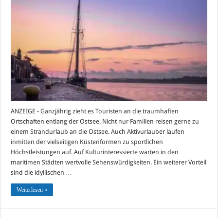
zehn
schönsten
Orte
für
einen
Besuch
an
der
Ostsee
ANZEIGE - Ganzjährig zieht es Touristen an die traumhaften
Ortschaften entlang der Ostsee. Nicht nur Familien reisen gerne zu
einem Strandurlaub an die Ostsee. Auch Aktivurlauber laufen
inmitten der vielseitigen Küstenformen zu sportlichen
Höchstleistungen auf. Auf Kulturinteressierte warten in den
maritimen Städten wertvolle Sehenswürdigkeiten. Ein weiterer Vorteil
sind die idyllischen …
Weiterlesen »