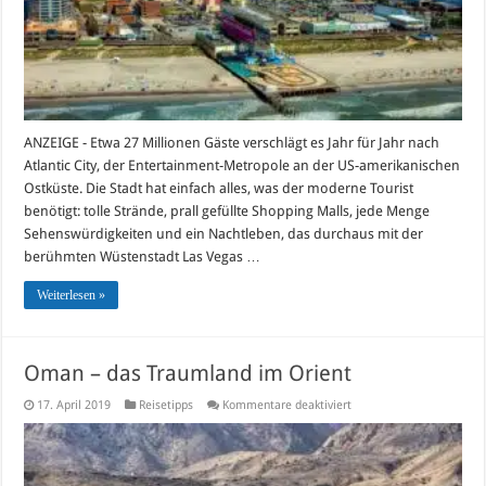
ANZEIGE - Etwa 27 Millionen Gäste verschlägt es Jahr für Jahr nach
Atlantic City, der Entertainment-Metropole an der US-amerikanischen
Ostküste. Die Stadt hat einfach alles, was der moderne Tourist
benötigt: tolle Strände, prall gefüllte Shopping Malls, jede Menge
Sehenswürdigkeiten und ein Nachtleben, das durchaus mit der
berühmten Wüstenstadt Las Vegas …
Weiterlesen »
Oman – das Traumland im Orient
für
17. April 2019
Reisetipps
Kommentare deaktiviert
Oman
–
das
Traumland
im