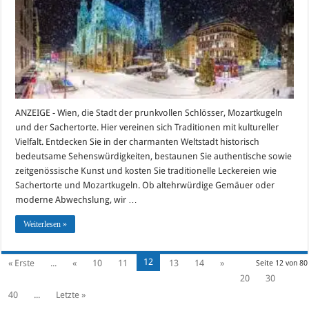
ANZEIGE - Wien, die Stadt der prunkvollen Schlösser, Mozartkugeln
und der Sachertorte. Hier vereinen sich Traditionen mit kultureller
Vielfalt. Entdecken Sie in der charmanten Weltstadt historisch
bedeutsame Sehenswürdigkeiten, bestaunen Sie authentische sowie
zeitgenössische Kunst und kosten Sie traditionelle Leckereien wie
Sachertorte und Mozartkugeln. Ob altehrwürdige Gemäuer oder
moderne Abwechslung, wir …
Weiterlesen »
12
« Erste
...
«
10
11
13
14
»
Seite 12 von 80
20
30
40
...
Letzte »