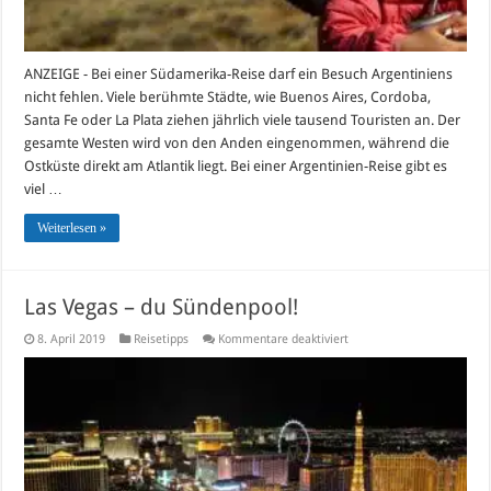
ANZEIGE - Bei einer Südamerika-Reise darf ein Besuch Argentiniens
nicht fehlen. Viele berühmte Städte, wie Buenos Aires, Cordoba,
Santa Fe oder La Plata ziehen jährlich viele tausend Touristen an. Der
gesamte Westen wird von den Anden eingenommen, während die
Ostküste direkt am Atlantik liegt. Bei einer Argentinien-Reise gibt es
viel …
Weiterlesen »
Las Vegas – du Sündenpool!
für
8. April 2019
Reisetipps
Kommentare deaktiviert
Las
Vegas
–
du
Sündenpool!