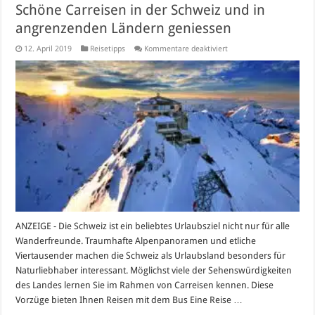
Schöne Carreisen in der Schweiz und in
angrenzenden Ländern geniessen
für
12. April 2019
Reisetipps
Kommentare deaktiviert
Schöne
Carreisen
in
der
Schweiz
und
in
angrenzenden
Ländern
geniessen
ANZEIGE - Die Schweiz ist ein beliebtes Urlaubsziel nicht nur für alle
Wanderfreunde. Traumhafte Alpenpanoramen und etliche
Viertausender machen die Schweiz als Urlaubsland besonders für
Naturliebhaber interessant. Möglichst viele der Sehenswürdigkeiten
des Landes lernen Sie im Rahmen von Carreisen kennen. Diese
Vorzüge bieten Ihnen Reisen mit dem Bus Eine Reise …