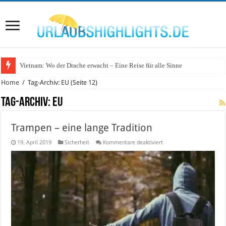
Wo lohnt sich Urlaub auf dem Wasser in Deutschland?
Home
/
Tag-Archiv: EU
(Seite 12)
Tag-Archiv:
EU
Trampen – eine lange Tradition
für
19. April 2019
Sicherheit
Kommentare deaktiviert
Trampen
–
eine
lange
Tradition