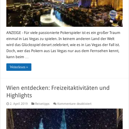
ANZEIGE - Für viele passionierte Pokerspieler ist es ein großer Traum
einmal in Las Vegas zu spielen. In keinem anderen Land der Welt
wird das Glücksspiel derart zelebriert, wie es in Las Vegas der Fall ist.
Doch, wer das Pokern aus Las Vegas nur aus dem Fernsehen kennt,
kann beim …
Weiterlesen »
Wien entdecken: Freizeitaktivitäten und
Highlights
für
2. April 2019
Reisetipps
Kommentare deaktiviert
Wien
entdecken:
Freizeitaktivitäten
und
Highlights