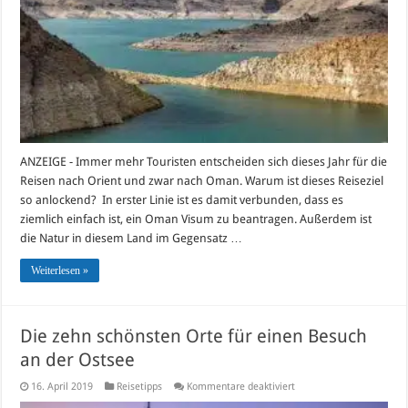
Orient
ANZEIGE - Immer mehr Touristen entscheiden sich dieses Jahr für die
Reisen nach Orient und zwar nach Oman. Warum ist dieses Reiseziel
so anlockend? In erster Linie ist es damit verbunden, dass es
ziemlich einfach ist, ein Oman Visum zu beantragen. Außerdem ist
die Natur in diesem Land im Gegensatz …
Weiterlesen »
Die zehn schönsten Orte für einen Besuch
an der Ostsee
für
16. April 2019
Reisetipps
Kommentare deaktiviert
Die