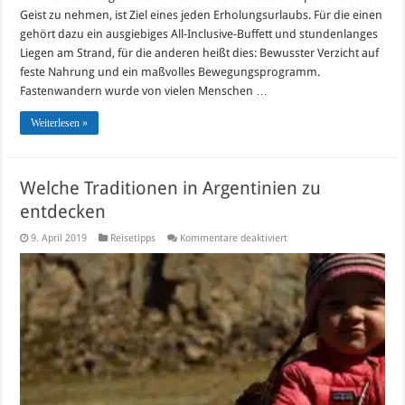
Geist zu nehmen, ist Ziel eines jeden Erholungsurlaubs. Für die einen
gehört dazu ein ausgiebiges All-Inclusive-Buffett und stundenlanges
Liegen am Strand, für die anderen heißt dies: Bewusster Verzicht auf
feste Nahrung und ein maßvolles Bewegungsprogramm.
Fastenwandern wurde von vielen Menschen …
Weiterlesen »
Welche Traditionen in Argentinien zu
entdecken
für
9. April 2019
Reisetipps
Kommentare deaktiviert
Welche
Traditionen
in
Argentinien
zu
entdecken