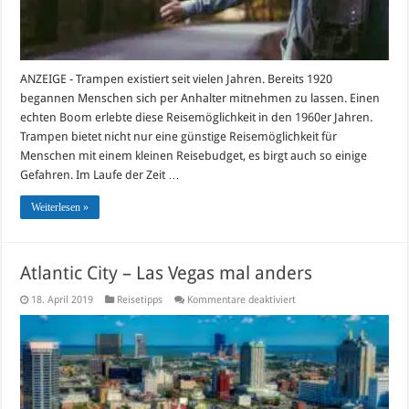
ANZEIGE - Trampen existiert seit vielen Jahren. Bereits 1920
begannen Menschen sich per Anhalter mitnehmen zu lassen. Einen
echten Boom erlebte diese Reisemöglichkeit in den 1960er Jahren.
Trampen bietet nicht nur eine günstige Reisemöglichkeit für
Menschen mit einem kleinen Reisebudget, es birgt auch so einige
Gefahren. Im Laufe der Zeit …
Weiterlesen »
Atlantic City – Las Vegas mal anders
für
18. April 2019
Reisetipps
Kommentare deaktiviert
Atlantic
City
–
Las
Vegas
mal
anders