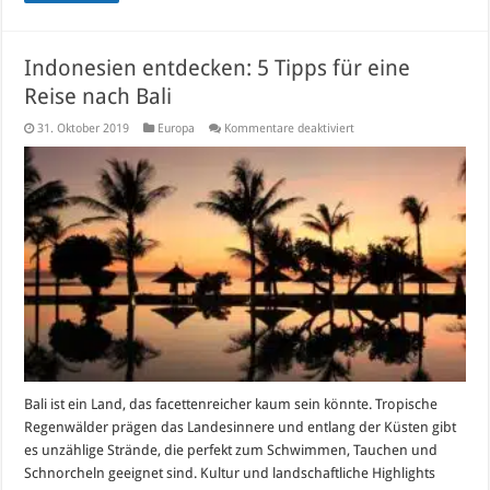
Indonesien entdecken: 5 Tipps für eine
Reise nach Bali
für
31. Oktober 2019
Europa
Kommentare deaktiviert
Indonesien
entdecken:
5
Tipps
für
eine
Reise
nach
Bali
Bali ist ein Land, das facettenreicher kaum sein könnte. Tropische
Regenwälder prägen das Landesinnere und entlang der Küsten gibt
es unzählige Strände, die perfekt zum Schwimmen, Tauchen und
Schnorcheln geeignet sind. Kultur und landschaftliche Highlights