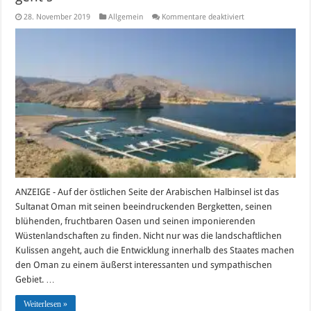
für
28. November 2019
Allgemein
Kommentare deaktiviert
Visum
für
Oman
online
beantragen:
So
geht’s
ANZEIGE - Auf der östlichen Seite der Arabischen Halbinsel ist das
Sultanat Oman mit seinen beeindruckenden Bergketten, seinen
blühenden, fruchtbaren Oasen und seinen imponierenden
Wüstenlandschaften zu finden. Nicht nur was die landschaftlichen
Kulissen angeht, auch die Entwicklung innerhalb des Staates machen
den Oman zu einem äußerst interessanten und sympathischen
Gebiet. …
Weiterlesen »