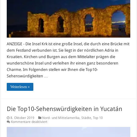
ANZEIGE - Die Insel Krk ist eine große Insel, die durch eine Brücke mit
dem Festland verbunden ist. Sie liegt in der nördlichen Adria in
Kroatien. Kirchen und Burgen aus dem Mittelalter prägen die
wunderschöne Insel und verleihen ihr einen ganz besonderen
Charme. Im Folgenden stellen wir Ihnen die Top10-
Sehenswürdigkeiten …
Weiterlesen »
Die Top10-Sehenswürdigkeiten in Yucatán
8. Oktober 2019
Nord- und Mittelamerika
,
Städte
,
Top 10
für
Kommentare deaktiviert
Die
Top10-
Sehenswürdigkeiten