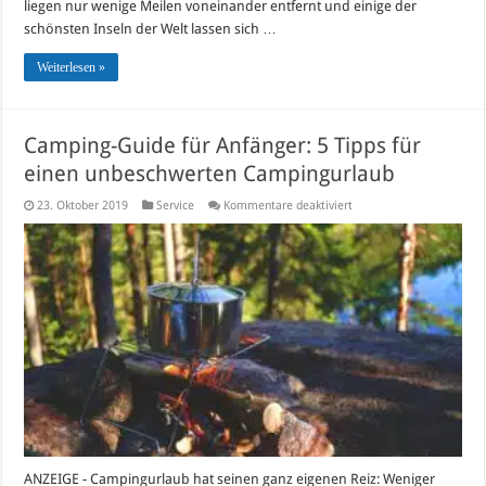
liegen nur wenige Meilen voneinander entfernt und einige der
schönsten Inseln der Welt lassen sich …
Weiterlesen »
Camping-Guide für Anfänger: 5 Tipps für
einen unbeschwerten Campingurlaub
für
23. Oktober 2019
Service
Kommentare deaktiviert
Camping-
Guide
für
Anfänger:
5
Tipps
für
einen
unbeschwerten
Campingurlaub
ANZEIGE - Campingurlaub hat seinen ganz eigenen Reiz: Weniger