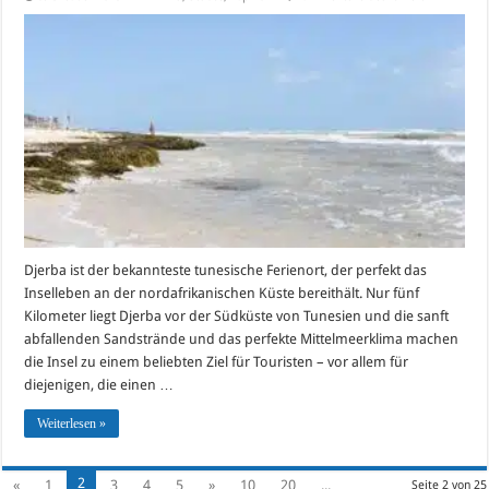
Die
Top10-
Sehenswürd
in
Djerba
Djerba ist der bekannteste tunesische Ferienort, der perfekt das
Inselleben an der nordafrikanischen Küste bereithält. Nur fünf
Kilometer liegt Djerba vor der Südküste von Tunesien und die sanft
abfallenden Sandstrände und das perfekte Mittelmeerklima machen
die Insel zu einem beliebten Ziel für Touristen – vor allem für
diejenigen, die einen …
Weiterlesen »
2
«
1
3
4
5
»
10
20
...
Seite 2 von 25