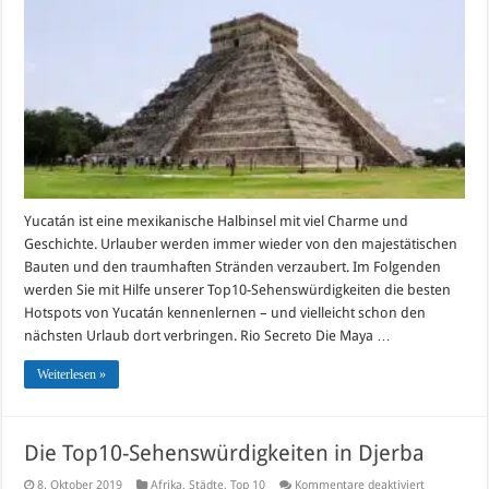
in
Yucatán
Yucatán ist eine mexikanische Halbinsel mit viel Charme und
Geschichte. Urlauber werden immer wieder von den majestätischen
Bauten und den traumhaften Stränden verzaubert. Im Folgenden
werden Sie mit Hilfe unserer Top10-Sehenswürdigkeiten die besten
Hotspots von Yucatán kennenlernen – und vielleicht schon den
nächsten Urlaub dort verbringen. Rio Secreto Die Maya …
Weiterlesen »
Die Top10-Sehenswürdigkeiten in Djerba
für
8. Oktober 2019
Afrika
,
Städte
,
Top 10
Kommentare deaktiviert