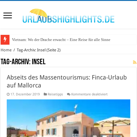
Vietnam: Wo der Drache erwacht – Eine Reise für alle Sinne
Wo lohnt sich Urlaub auf dem Wasser in Deutschland?
Home
/
Tag-Archiv: Insel
(Seite 2)
Tag-Archiv:
Insel
Abseits des Massentourismus: Finca-Urlaub
auf Mallorca
für
17. Dezember 2019
Reisetipps
Kommentare deaktiviert
Abseits
des
Massentourismus:
Finca-
Urlaub
auf
Mallorca