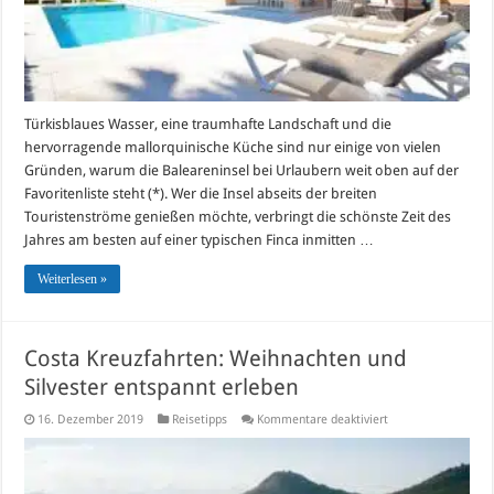
Türkisblaues Wasser, eine traumhafte Landschaft und die
hervorragende mallorquinische Küche sind nur einige von vielen
Gründen, warum die Baleareninsel bei Urlaubern weit oben auf der
Favoritenliste steht (*). Wer die Insel abseits der breiten
Touristenströme genießen möchte, verbringt die schönste Zeit des
Jahres am besten auf einer typischen Finca inmitten …
Weiterlesen »
Costa Kreuzfahrten: Weihnachten und
Silvester entspannt erleben
für
16. Dezember 2019
Reisetipps
Kommentare deaktiviert
Costa
Kreuzfahrten:
Weihnachten
und
Silvester