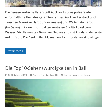
Die neuseeländische Hafenstadt Auckland ist das pulsierende
wirtschaftliche Herz des gesamten Landes. Auckland erstreckt sich
zwischen Manukau Harbour (im Westen) und Waitemata Harbour
(im Osten) mit einem kompakten zentralen Stadtteil direkt am
Wasser. Für die meisten Besucher Neuseelands ist Auckland der erste
Ankunftsort. Die Denkmäler, Museen und Kunstgalerien sind einige
…
Weiterlesen »
Die Top10-Sehenswürdigkeiten in Bali
für
8. Oktober 2019
Asien
,
Städte
,
Top 10
Kommentare deaktiviert
Die
Top10-
Sehenswürdi
in
Bali