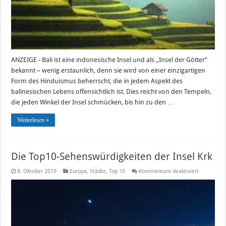
ANZEIGE - Bali ist eine indonesische Insel und als „Insel der Götter“
bekannt – wenig erstaunlich, denn sie wird von einer einzigartigen
Form des Hinduismus beherrscht, die in jedem Aspekt des
balinesischen Lebens offensichtlich ist. Dies reicht von den Tempeln,
die jeden Winkel der Insel schmücken, bis hin zu den …
Weiterlesen »
Die Top10-Sehenswürdigkeiten der Insel Krk
für
8. Oktober 2019
Europa
,
Städte
,
Top 10
Kommentare deaktiviert
Die
Top10-
Sehenswürd
der
Insel
Krk