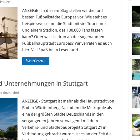
für
tiviert
Die
5
ANZEIGE - In diesem Blog stellen wir die fünf
besten
besten Fußballstädte Europas vor. Wie steht es
Städtereisen
für
beispielsweise um die Stadt mit viel Tourismus
Fußballfans
und einem Stadion, das 100.000 Fans fassen
kann? Oder was ist dran an der sogenannten
Fußballhauptstadt Europas? Wir verraten es euch
hier. Viel Spaß beim Lesen und …
Weiterlesen »
d Unternehmungen in Stuttgart
für
 deaktiviert
Top
Sehenswürdigkeiten
ANZEIGE - Stuttgart ist mehr als die Hauptstadt von
und
Baden-Württemberg. Nachdem die Metropole als
Unternehmungen
in
eine der größten Städte Deutschlands in den
Stuttgart
vergangenen Jahren vorwiegend mit dem
Verkehrs- und Städtebauprojekt Stuttgart 21 in
Verbindung gebracht wurde, ist es an der Zeit die