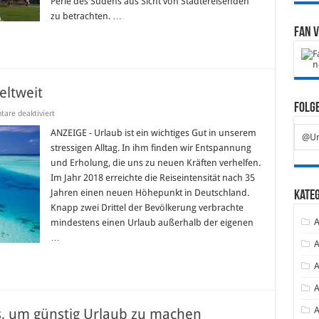
Perle des Südens aus Sicht von Städtereisenden
zu betrachten. …
Fan 
eltweit
Folge
für
are deaktiviert
Die
8
ANZEIGE - Urlaub ist ein wichtiges Gut in unserem
@Ur
teuersten
stressigen Alltag. In ihm finden wir Entspannung
Reiseziele
weltweit
und Erholung, die uns zu neuen Kräften verhelfen.
Im Jahr 2018 erreichte die Reiseintensität nach 35
Jahren einen neuen Höhepunkt in Deutschland.
Kate
Knapp zwei Drittel der Bevölkerung verbrachte
A
mindestens einen Urlaub außerhalb der eigenen
…
A
A
A
A
ps, um günstig Urlaub zu machen