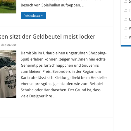
Besuch von Spielhallen aufpeppen. …
T
Weiterlesen »
W
en sitzt der Geldbeutel meist locker
für
deaktiviert
Shoppen
im
Damit Sie im Urlaub einen ungetrübten Shopping-
Urlaub:
Spaß erleben können, zeigen wir Ihnen hier echte
Auf
Reisen
Geheimtipps für Schnäppchen und Souvenirs
sitzt
zum kleinen Preis. Besonders in der Region um
der
Geldbeutel
Karlsruhe lässt sich Kleidung direkt beim Hersteller
meist
locker
ebenso preisgünstig einkaufen wie zum Beispiel
Schuhe oder Handtaschen. Der Grund ist, dass
viele Designer ihre …