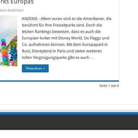
arks Europas
für
re deaktiviert
Top
5
ANZEIGE - Allem voran sind es die Amerikaner, die
der
berühmt für ihre Freizeitparks sind. Doch die
größten
Freizeitparks
letzten Rankings beweisen, dass es auch die
Europas
Europäer locker mit Disney World, Six Flaggs und
Co. aufnehmen können. Mit dem Europapark in
Rust, Disneyland in Paris und vielen weiteren
tollen Vergnügungsparks gibt es auch …
Weiterlesen »
Seite 1 von 6