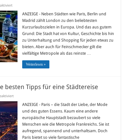
für
ktiviert
Lecker
Essen
ANZEIGE - Neben Städten wie Paris, Berlin und
in
Madrid zählt London zu den beliebtesten
London
Kurzurlaubszielen in Europa. Und das aus gutem
Grund: Die Stadt hat von Kultur, Geschichte bis hin
zu Unterhaltung und Shopping für jeden etwas zu
bieten. Aber auch für Feinschmecker gilt die
vielfältige Metropole als das reinste …
Weiterlesen »
e besten Tipps für eine Städtereise
für
aktiviert
Ein
Wochenende
ANZEIGE - Paris – die Stadt der Liebe, der Mode
in
und des guten Essens. Kaum eine andere
Paris:
Die
europäische Hauptstadt bezaubert so viele
besten
Menschen wie die Metropole Frankreichs. Sie ist
Tipps
für
aufregend, spannend und unterhaltsam. Doch
eine
Städtereise
Paris bietet so viele fantastische