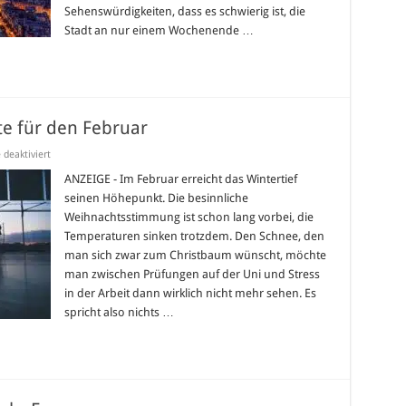
Sehenswürdigkeiten, dass es schwierig ist, die
Stadt an nur einem Wochenende …
te für den Februar
für
deaktiviert
3
coole
ANZEIGE - Im Februar erreicht das Wintertief
Last
seinen Höhepunkt. Die besinnliche
Minute
Angebote
Weihnachtsstimmung ist schon lang vorbei, die
für
Temperaturen sinken trotzdem. Den Schnee, den
den
Februar
man sich zwar zum Christbaum wünscht, möchte
man zwischen Prüfungen auf der Uni und Stress
in der Arbeit dann wirklich nicht mehr sehen. Es
spricht also nichts …