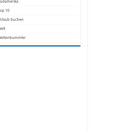
Südamerika
op 10
Urlaub buchen
elt
Weltenbummler