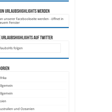
von Urlaubshighlights werden
 Urlaubshighlights auf Twitter
laubsHls folgen
gorien
frika
llgemein
llgemein
sien
ustralien und Ozeanien