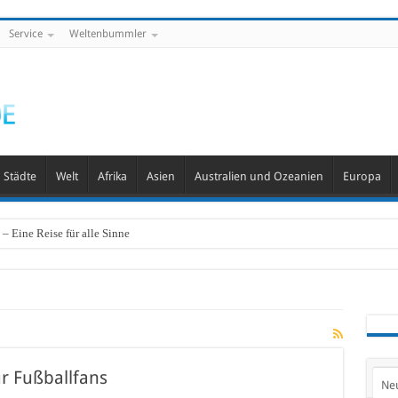
Service
Weltenbummler
Städte
Welt
Afrika
Asien
Australien und Ozeanien
Europa
– Eine Reise für alle Sinne
ür Fußballfans
Ne