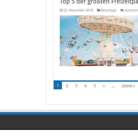
Top 5 der größten Freizeitp
22. November 2018
Reisetipps
Kommenta
1
2
3
4
5
»
...
Letzte »