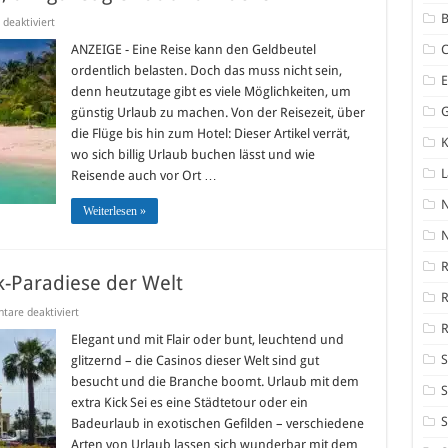
B
für
deaktiviert
Billig
Urlaub
ANZEIGE - Eine Reise kann den Geldbeutel
buchen:
ordentlich belasten. Doch das muss nicht sein,
5
Tipps,
denn heutzutage gibt es viele Möglichkeiten, um
um
günstig Urlaub zu machen. Von der Reisezeit, über
günstig
Urlaub
die Flüge bis hin zum Hotel: Dieser Artikel verrät,
zu
K
machen
wo sich billig Urlaub buchen lässt und wie
Reisende auch vor Ort …
Weiterlesen »
N
R
k-Paradiese der Welt
für
are deaktiviert
Die
R
5
Elegant und mit Flair oder bunt, leuchtend und
lohnendsten
S
glitzernd – die Casinos dieser Welt sind gut
Spielbank-
Paradiese
besucht und die Branche boomt. Urlaub mit dem
der
S
extra Kick Sei es eine Städtetour oder ein
Welt
S
Badeurlaub in exotischen Gefilden – verschiedene
Arten von Urlaub lassen sich wunderbar mit dem