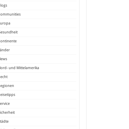
logs
Communities
Europa
Gesundheit
ontinente
Länder
News
ord- und Mittelamerika
echt
Regionen
eisetipps
ervice
icherheit
tädte